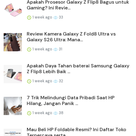
Apakah Prosesor Galaxy Z Flip8 Bagus untuk
Gaming? Ini Revie...
1 week ago
33
Review Kamera Galaxy Z Fold8 Ultra vs
Galaxy S26 Ultra: Mana...
1 week ago
31
Apakah Daya Tahan baterai Samsung Galaxy
Z Flip8 Lebih Baik ...
1 week ago
32
7 Trik Melindungi Data Pribadi Saat HP
Hilang, Jangan Panik ...
1 week ago
38
Mau Beli HP Foldable Resmi? Ini Daftar Toko
Terpercaya serta...