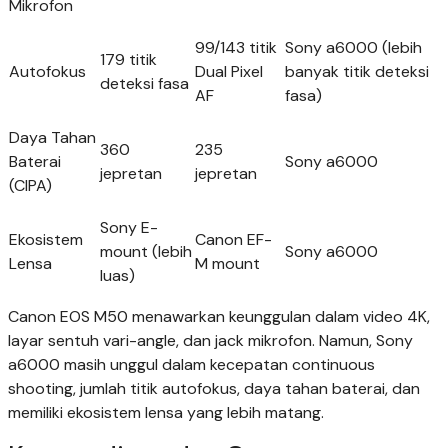
Mikrofon
99/143 titik
Sony a6000 (lebih
179 titik
Autofokus
Dual Pixel
banyak titik deteksi
deteksi fasa
AF
fasa)
Daya Tahan
360
235
Baterai
Sony a6000
jepretan
jepretan
(CIPA)
Sony E-
Ekosistem
Canon EF-
mount (lebih
Sony a6000
Lensa
M mount
luas)
Canon EOS M50 menawarkan keunggulan dalam video 4K,
layar sentuh vari-angle, dan jack mikrofon. Namun, Sony
a6000 masih unggul dalam kecepatan continuous
shooting, jumlah titik autofokus, daya tahan baterai, dan
memiliki ekosistem lensa yang lebih matang.