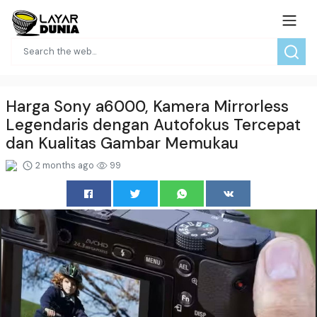
Harga Sony a6000, Kamera Mirrorless
Legendaris dengan Autofokus Tercepat
dan Kualitas Gambar Memukau
2 months ago
99