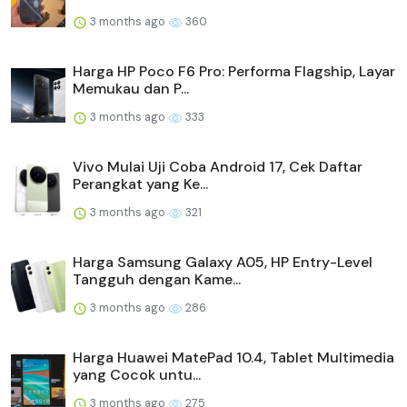
3 months ago
360
Harga HP Poco F6 Pro: Performa Flagship, Layar
Memukau dan P...
3 months ago
333
Vivo Mulai Uji Coba Android 17, Cek Daftar
Perangkat yang Ke...
3 months ago
321
Harga Samsung Galaxy A05, HP Entry-Level
Tangguh dengan Kame...
3 months ago
286
Harga Huawei MatePad 10.4, Tablet Multimedia
yang Cocok untu...
3 months ago
275