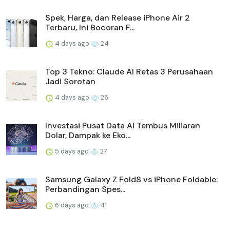
Spek, Harga, dan Release iPhone Air 2
Terbaru, Ini Bocoran F...
4 days ago
24
Top 3 Tekno: Claude AI Retas 3 Perusahaan
Jadi Sorotan
4 days ago
26
Investasi Pusat Data AI Tembus Miliaran
Dolar, Dampak ke Eko...
5 days ago
27
Samsung Galaxy Z Fold8 vs iPhone Foldable:
Perbandingan Spes...
6 days ago
41