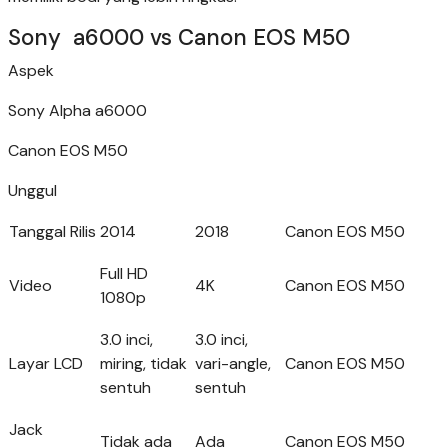
Sony a6000 vs Canon EOS M50
Aspek
Sony Alpha a6000
Canon EOS M50
Unggul
Tanggal Rilis
2014
2018
Canon EOS M50
Full HD
Video
4K
Canon EOS M50
1080p
3.0 inci,
3.0 inci,
Layar LCD
miring, tidak
vari-angle,
Canon EOS M50
sentuh
sentuh
Jack
Tidak ada
Ada
Canon EOS M50