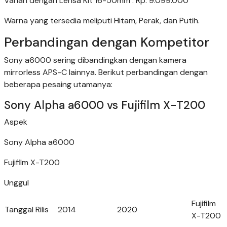
Varian dengan Lensa Kit 16-50mm : Rp. 9.099.000
Warna yang tersedia meliputi Hitam, Perak, dan Putih.
Perbandingan dengan Kompetitor
Sony a6000 sering dibandingkan dengan kamera
mirrorless APS-C lainnya. Berikut perbandingan dengan
beberapa pesaing utamanya:
Sony Alpha a6000 vs Fujifilm X-T200
Aspek
Sony Alpha a6000
Fujifilm X-T200
Unggul
Fujifilm
Tanggal Rilis
2014
2020
X-T200