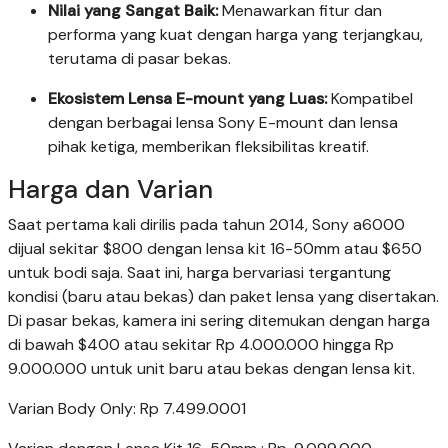
Nilai yang Sangat Baik:
Menawarkan fitur dan
performa yang kuat dengan harga yang terjangkau,
terutama di pasar bekas.
Ekosistem Lensa E-mount yang Luas:
Kompatibel
dengan berbagai lensa Sony E-mount dan lensa
pihak ketiga, memberikan fleksibilitas kreatif.
Harga dan Varian
Saat pertama kali dirilis pada tahun 2014, Sony a6000
dijual sekitar $800 dengan lensa kit 16-50mm atau $650
untuk bodi saja. Saat ini, harga bervariasi tergantung
kondisi (baru atau bekas) dan paket lensa yang disertakan.
Di pasar bekas, kamera ini sering ditemukan dengan harga
di bawah $400 atau sekitar Rp 4.000.000 hingga Rp
9.000.000 untuk unit baru atau bekas dengan lensa kit.
Varian Body Only: Rp 7.499.0001