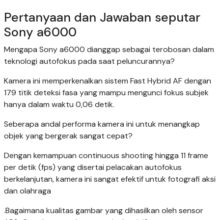
Pertanyaan dan Jawaban seputar
Sony a6000
Mengapa Sony a6000 dianggap sebagai terobosan dalam
teknologi autofokus pada saat peluncurannya?
Kamera ini memperkenalkan sistem Fast Hybrid AF dengan
179 titik deteksi fasa yang mampu mengunci fokus subjek
hanya dalam waktu 0,06 detik.
Seberapa andal performa kamera ini untuk menangkap
objek yang bergerak sangat cepat?
Dengan kemampuan continuous shooting hingga 11 frame
per detik (fps) yang disertai pelacakan autofokus
berkelanjutan, kamera ini sangat efektif untuk fotografi aksi
dan olahraga
.Bagaimana kualitas gambar yang dihasilkan oleh sensor