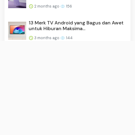
2 months ago
156
13 Merk TV Android yang Bagus dan Awet
untuk Hiburan Maksima...
3 months ago
144
Harga DJI Mini 4K, Drone Ultraringan
dengan Kamera Memukau d...
3 months ago
141