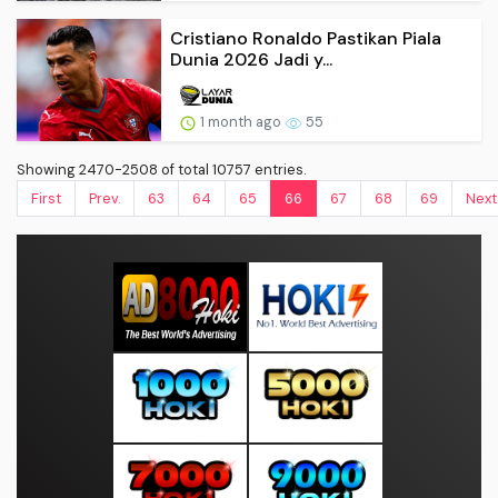
Cristiano Ronaldo Pastikan Piala
Dunia 2026 Jadi y...
1 month ago
55
Showing 2470-2508 of total 10757 entries.
First
Prev.
63
64
65
66
67
68
69
Next