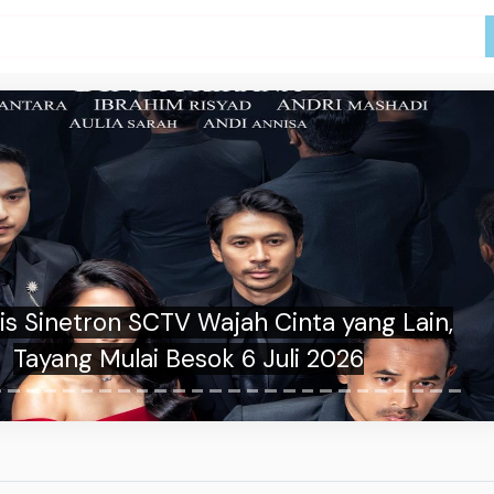
a Syakila Nekat Ikut D'Academy 8 demi
Wujudkan Mimpi Jadi Penyanyi