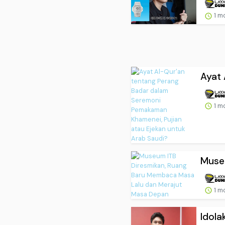
1 m
Ayat 
1 m
Museu
1 m
Idola