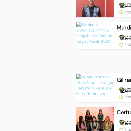
1 m
Mardi
1 m
Gilir
1 m
Cerit
1 m