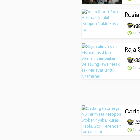
Rusia
1 m
Raja
1 m
Cadan
1 m