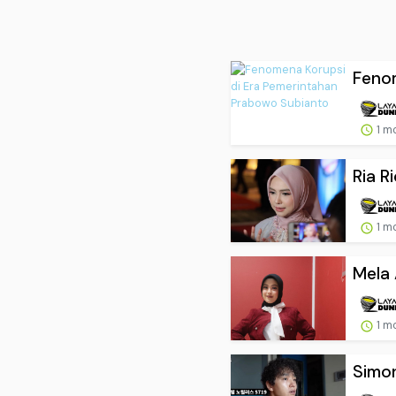
Fenom
1 m
Ria R
1 m
Mela 
1 m
Simon