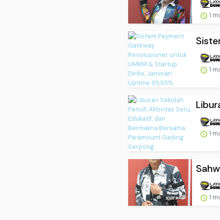
1 m
Siste
1 m
Libur
1 m
Sahw
1 m