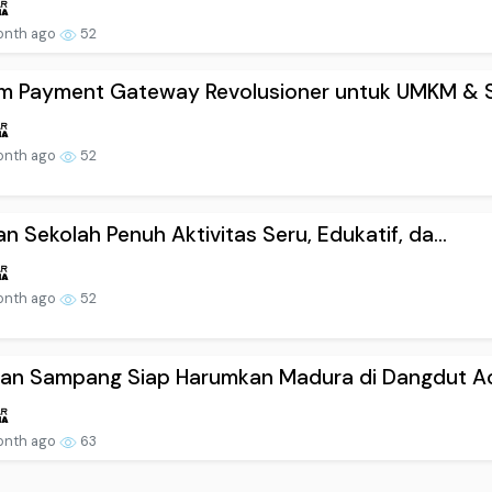
onth ago
52
m Payment Gateway Revolusioner untuk UMKM & S.
onth ago
52
an Sekolah Penuh Aktivitas Seru, Edukatif, da...
onth ago
52
an Sampang Siap Harumkan Madura di Dangdut Aca
onth ago
63