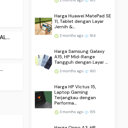
2 months ago
165
Harga Huawei MatePad SE
11, Tablet dengan Layar
Jernih &...
3 months ago
164
L...
Harga Samsung Galaxy
A15, HP Mid-Range
Tangguh dengan Layar ...
..
3 months ago
160
Harga HP Victus 15,
Laptop Gaming
Terjangkau dengan
Performa...
3 months ago
155
Harga Oppo A3, HP