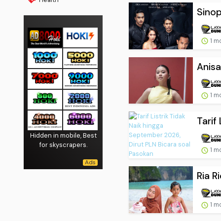
Sinop
1 m
Anisa
1 m
Tarif
Hidden in mobile, Best
for skyscrapers.
1 m
Ria R
1 m