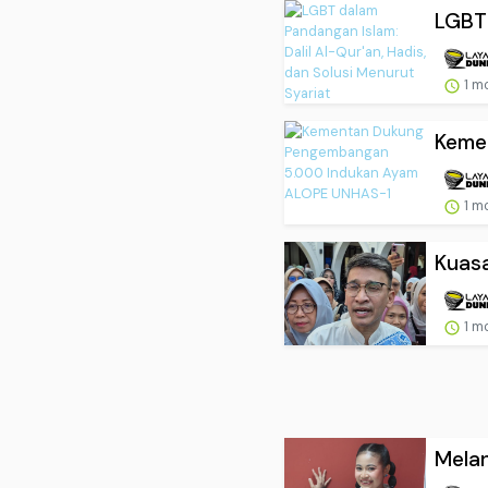
LGBT 
1 m
Keme
1 m
Kuasa
1 m
Melan