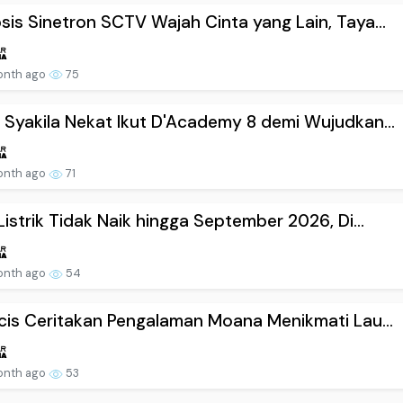
sis Sinetron SCTV Wajah Cinta yang Lain, Taya...
onth ago
75
 Syakila Nekat Ikut D'Academy 8 demi Wujudkan...
onth ago
71
 Listrik Tidak Naik hingga September 2026, Di...
onth ago
54
icis Ceritakan Pengalaman Moana Menikmati Lau...
onth ago
53