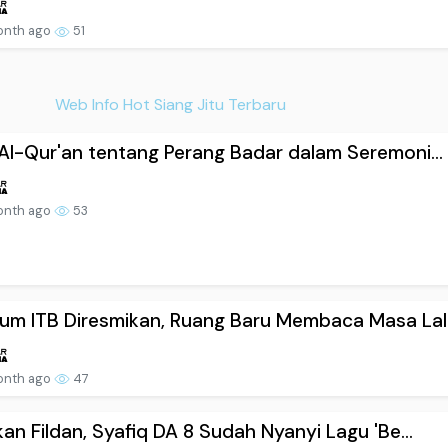
onth ago
51
Web Info Hot Siang Jitu Terbaru
Al-Qur'an tentang Perang Badar dalam Seremoni...
onth ago
53
m ITB Diresmikan, Ruang Baru Membaca Masa Lal.
onth ago
47
kan Fildan, Syafiq DA 8 Sudah Nyanyi Lagu 'Be...