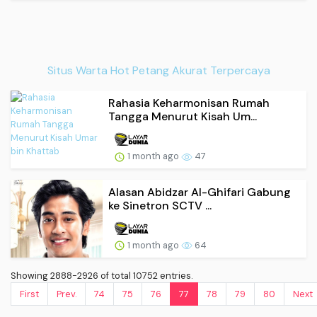
Situs Warta Hot Petang Akurat Terpercaya
Rahasia Keharmonisan Rumah
Tangga Menurut Kisah Um...
1 month ago
47
Alasan Abidzar Al-Ghifari Gabung
ke Sinetron SCTV ...
1 month ago
64
Showing 2888-2926 of total 10752 entries.
First
Prev.
74
75
76
77
78
79
80
Next