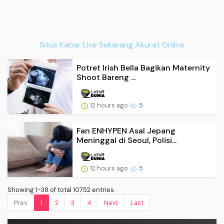
Situs Kabar Live Sekarang Akurat Online
Potret Irish Bella Bagikan Maternity
Shoot Bareng ...
12 hours ago
5
Fan ENHYPEN Asal Jepang
Meninggal di Seoul, Polisi...
12 hours ago
5
Showing 1-38 of total 10752 entries.
Prev.
1
2
3
4
Next
Last