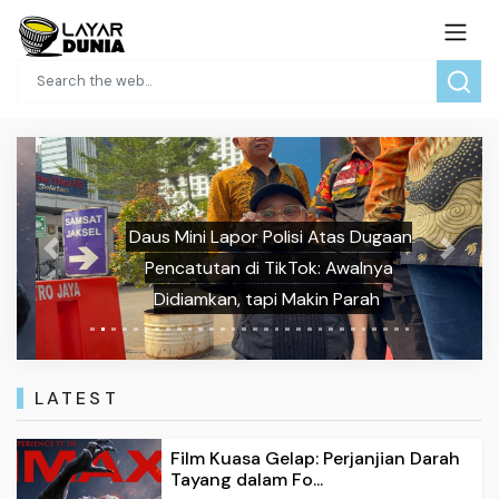
Daus Mini Lapor Polisi Atas Dugaan
Previous
Next
Pencatutan di TikTok: Awalnya
Didiamkan, tapi Makin Parah
LATEST
Film Kuasa Gelap: Perjanjian Darah
Tayang dalam Fo...