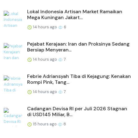
Lokal Indonesia Artisan Market Ramaikan
Mega Kuningan Jakart...
14 hours ago
6
Pejabat Kerajaan: Iran dan Proksinya Sedang
Bersiap Menyeran...
14 hours ago
7
Febrie Adriansyah Tiba di Kejagung: Kenakan
Rompi Pink, Tang...
14 hours ago
7
Cadangan Devisa RI per Juli 2026 Stagnan
di USD145 Miliar, B...
15 hours ago
8