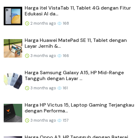
Harga itel VistaTab 11, Tablet 4G dengan Fitur
Edukasi AI da...
2 months ago
168
Harga Huawei MatePad SE 11, Tablet dengan
Layar Jernih &...
3 months ago
166
Harga Samsung Galaxy A15, HP Mid-Range
Tangguh dengan Layar ...
3 months ago
161
Harga HP Victus 15, Laptop Gaming Terjangkau
dengan Performa...
3 months ago
157
Harga Oppo A3, HP Tangguh dengan Baterai