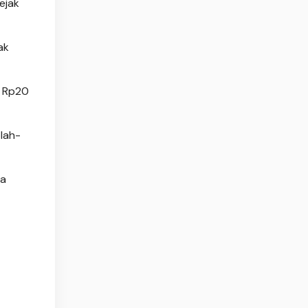
ejak
ak
h Rp20
lah-
ra