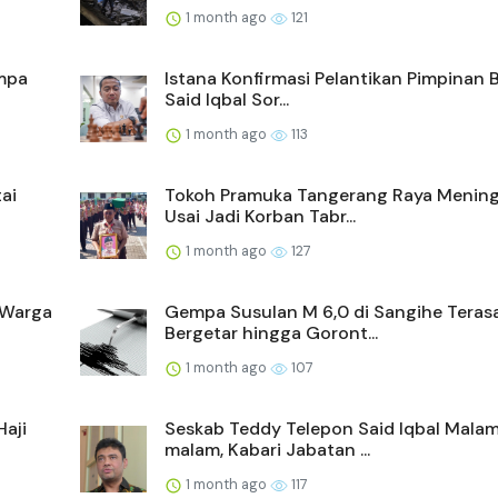
1 month ago
121
empa
Istana Konfirmasi Pelantikan Pimpinan
Said Iqbal Sor...
1 month ago
113
ai
Tokoh Pramuka Tangerang Raya Mening
Usai Jadi Korban Tabr...
1 month ago
127
 Warga
Gempa Susulan M 6,0 di Sangihe Teras
Bergetar hingga Goront...
1 month ago
107
Haji
Seskab Teddy Telepon Said Iqbal Mala
malam, Kabari Jabatan ...
1 month ago
117