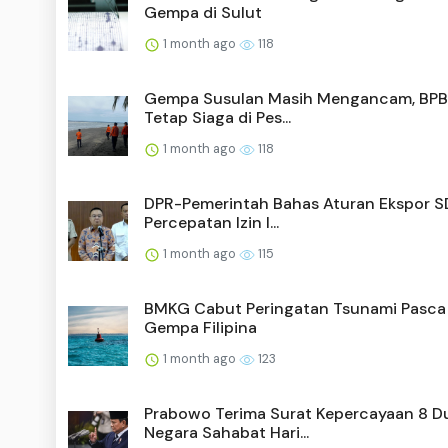
Gempa di Sulut
1 month ago
118
Gempa Susulan Masih Mengancam, BPB
Tetap Siaga di Pes...
1 month ago
118
DPR-Pemerintah Bahas Aturan Ekspor S
Percepatan Izin I...
1 month ago
115
BMKG Cabut Peringatan Tsunami Pasca
Gempa Filipina
1 month ago
123
Prabowo Terima Surat Kepercayaan 8 D
Negara Sahabat Hari...