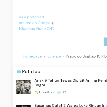
as a preferred
source on Google
[Gambas:Video CNN]
Homepage
Science
Prabowo Ungkap 10 Ribu
Related
Anak 9 Tahun Tewas Digigit Anjing Pem
Bogor
1 month ago
129
Basarnas Catat 3 Warga Luka Ringan I