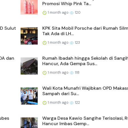
Promosi Whip Pink Ta...
1 month ago
120
D Sulut
KPK Sita Mobil Porsche dari Rumah Silm
Tak Ada di LH...
1 month ago
123
DA dan
Rumah Ibadah hingga Sekolah di Sangi
Hancur, Ada Gempa Sus...
1 month ago
118
Wali Kota Munafri Wajibkan OPD Makass
Sampah dari Su...
1 month ago
122
ubes
Warga Desa Kawio Sangihe Terisolasi,
Hancur Imbas Gemp...