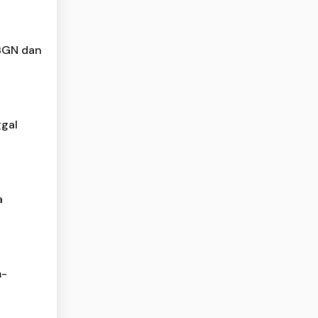
 BGN dan
gal
a
m-