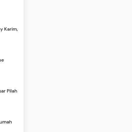
y Karim,
he
ar Pilah
 Rumah