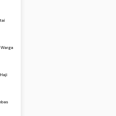
tai
 Warga
Haji
mbas