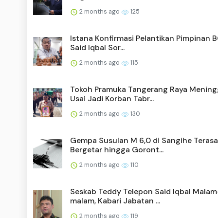
2 months ago
125
Istana Konfirmasi Pelantikan Pimpinan 
Said Iqbal Sor...
2 months ago
115
Tokoh Pramuka Tangerang Raya Mening
Usai Jadi Korban Tabr...
2 months ago
130
Gempa Susulan M 6,0 di Sangihe Terasa
Bergetar hingga Goront...
2 months ago
110
Seskab Teddy Telepon Said Iqbal Malam
malam, Kabari Jabatan ...
2 months ago
119