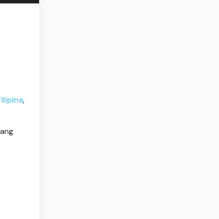
ilipina
,
yang