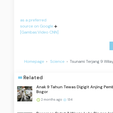
as a preferred
source on Google
[Gambas:Video CNN]
Homepage
Science
Tsunami Terjang 9 Wilay
Related
Anak 9 Tahun Tewas Digigit Anjing Pem
Bogor
2 months ago
134