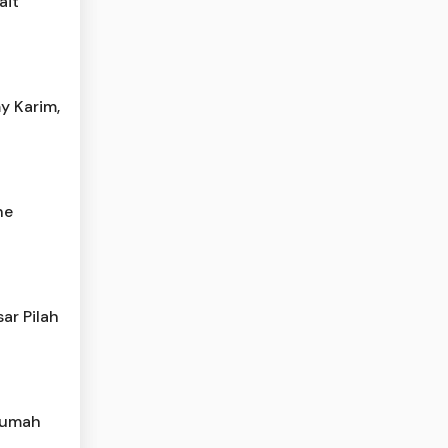
ait
y Karim,
he
ar Pilah
 Rumah