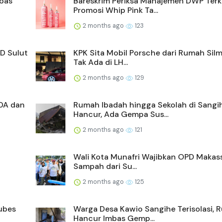
mbas
Bareskrim Periksa Manajemen DWP Terk
Promosi Whip Pink Ta...
2 months ago
123
D Sulut
KPK Sita Mobil Porsche dari Rumah Silm
Tak Ada di LH...
2 months ago
129
DA dan
Rumah Ibadah hingga Sekolah di Sangi
Hancur, Ada Gempa Sus...
2 months ago
121
Wali Kota Munafri Wajibkan OPD Makass
Sampah dari Su...
2 months ago
125
ubes
Warga Desa Kawio Sangihe Terisolasi,
Hancur Imbas Gemp...