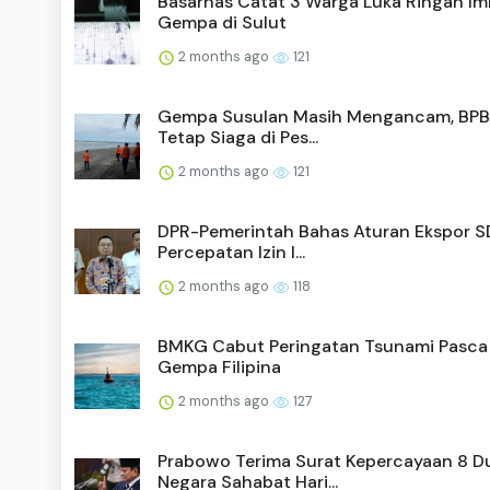
Basarnas Catat 3 Warga Luka Ringan I
Gempa di Sulut
2 months ago
121
Gempa Susulan Masih Mengancam, BPB
Tetap Siaga di Pes...
2 months ago
121
DPR-Pemerintah Bahas Aturan Ekspor S
Percepatan Izin I...
2 months ago
118
BMKG Cabut Peringatan Tsunami Pasca
Gempa Filipina
2 months ago
127
Prabowo Terima Surat Kepercayaan 8 D
Negara Sahabat Hari...