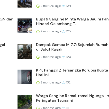
2 months ago
124
BGN dan
Bupati Sangihe Minta Warga Jauihi Pan
Hindari Gelombang T...
2 months ago
125
gal
Dampak Gempa M 7,7: Sejumlah Rumah
di Sulut Rusak
2 months ago
120
KPK Panggil 2 Tersangka Korupsi Kuota 
Hari Ini
2 months ago
132
-
Warga Sangihe Ramai-ramai Ngungsi I
Peringatan Tsunami
2 months ago
111