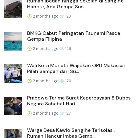
Rumah Ibadah hingga Sekolah di Sangihe
Hancur, Ada Gempa Sus...
2 months ago
123
BMKG Cabut Peringatan Tsunami Pasca
Gempa Filipina
2 months ago
128
Wali Kota Munafri Wajibkan OPD Makassar
Pilah Sampah dari Su...
2 months ago
126
Prabowo Terima Surat Kepercayaan 8 Dubes
Negara Sahabat Hari...
2 months ago
127
Warga Desa Kawio Sangihe Terisolasi,
Rumah Hancur Imbas Gemp...