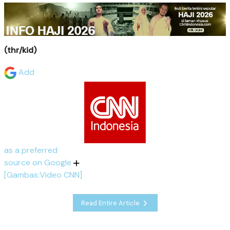
(thr/kid)
Add
as a preferred
source on Google
[Gambas:Video CNN]
Read Entire Article