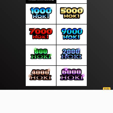
About Us
·
Contact Us
·
Terms & Conditions
·
© layardunia.com 2026. All rights are reserved