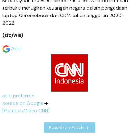
Kebudayaan era Presiden ke-7 RI Joko Widodo itu telah
terbukti merugikan keuangan negara dalam pengadaan
laptop Chromebook dan CDM tahun anggaran 2020-
2022.
(tfq/wis)
Add
as a preferred
source on Google
[Gambas:Video CNN]
Read Entire Article