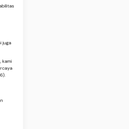
bilitas
 juga
, kami
ercaya
6).
an