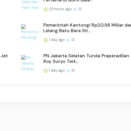
23 hours ago
12
Pemerintah Kantongi Rp20,98 Miliar dar
Lelang Batu Bara Sit...
1 day ago
12
 Jet
PN Jakarta Selatan Tunda Praperadilan J
Roy Suryo Terk...
1 day ago
15