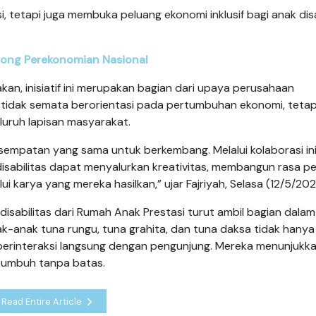
, tetapi juga membuka peluang ekonomi inklusif bagi anak disa
ng Perekonomian Nasional
n, inisiatif ini merupakan bagian dari upaya perusahaan
tidak semata berorientasi pada pertumbuhan ekonomi, tetapi
uruh lapisan masyarakat.
esempatan yang sama untuk berkembang. Melalui kolaborasi ini
 disabilitas dapat menyalurkan kreativitas, membangun rasa p
alui karya yang mereka hasilkan,” ujar Fajriyah, Selasa (12/5/202
isabilitas dari Rumah Anak Prestasi turut ambil bagian dalam
anak tuna rungu, tuna grahita, dan tuna daksa tidak hanya
berinteraksi langsung dengan pengunjung. Mereka menunjukk
tumbuh tanpa batas.
Read Entire Article