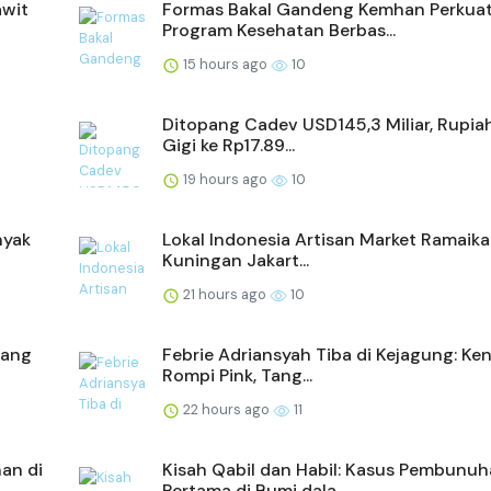
awit
Formas Bakal Gandeng Kemhan Perkua
Program Kesehatan Berbas...
15 hours ago
10
Ditopang Cadev USD145,3 Miliar, Rupia
Gigi ke Rp17.89...
19 hours ago
10
nyak
Lokal Indonesia Artisan Market Ramaik
Kuningan Jakart...
21 hours ago
10
dang
Febrie Adriansyah Tiba di Kejagung: Ke
Rompi Pink, Tang...
22 hours ago
11
an di
Kisah Qabil dan Habil: Kasus Pembunu
Pertama di Bumi dala...