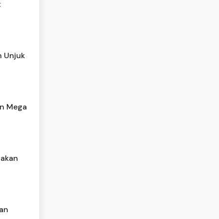
t
h Unjuk
an Mega
nakan
han