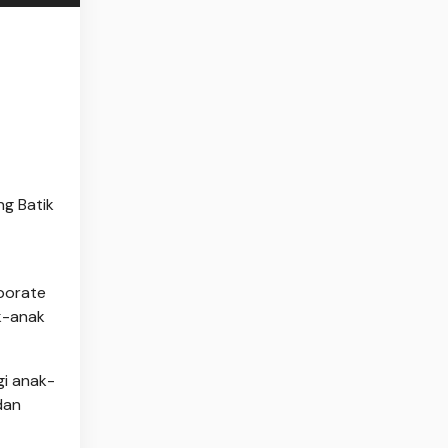
ng Batik
rporate
k-anak
gi anak-
dan