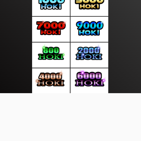
About Us
·
Contact Us
·
Terms & Conditions
·
© layardunia.com 2026. All rights are reserved
Dunia Televisi|
Teknologi |