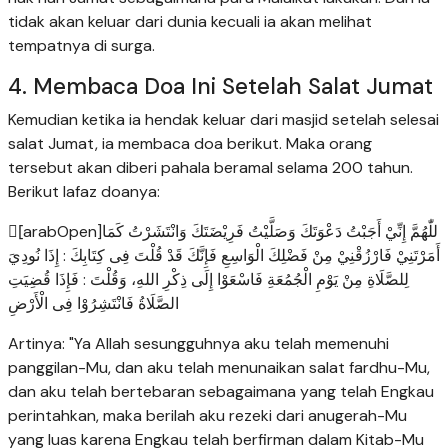
tidak akan keluar dari dunia kecuali ia akan melihat
tempatnya di surga.
4. Membaca Doa Ini Setelah Salat Jumat
Kemudian ketika ia hendak keluar dari masjid setelah selesai
salat Jumat, ia membaca doa berikut. Maka orang
tersebut akan diberi pahala beramal selama 200 tahun.
Berikut lafaz doanya:
[َarabOpen]للّٰهُمَّ إِنِّيْ أَجَبْتُ دَعْوَتَكَ وَصَلَّيْتُ فَرِيْضَتَكَ وَانْتَشَرْتُ كَمَا
أَمَرْتَنِيْ فَارْزُقْنِيْ مِنْ فَضْلِكَ الْوَاسِعِ فَإِنَّكَ قَدْ قُلْتَ فِى كِتَابِكَ : إِذَا نُودِيَ
لِلصَّلَاةِ مِنْ يَوْمِ الْجُمُعَةِ فَاسْعَوْا إِلَى ذِكْرِ اللهِ، وَقُلْتَ : فَإِذَا قُضِيَتِ
الصَّلَاةُ فَانْتَشِرُوْا فِى الْأَرْضِ
Artinya: "Ya Allah sesungguhnya aku telah memenuhi
panggilan-Mu, dan aku telah menunaikan salat fardhu-Mu,
dan aku telah bertebaran sebagaimana yang telah Engkau
perintahkan, maka berilah aku rezeki dari anugerah-Mu
yang luas karena Engkau telah berfirman dalam Kitab-Mu