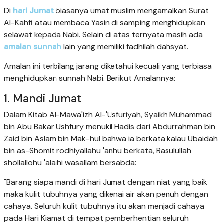
Di
hari Jumat
biasanya umat muslim mengamalkan Surat
Al-Kahfi atau membaca Yasin di samping menghidupkan
selawat kepada Nabi. Selain di atas ternyata masih ada
amalan sunnah
lain yang memiliki fadhilah dahsyat.
Amalan ini terbilang jarang diketahui kecuali yang terbiasa
menghidupkan sunnah Nabi. Berikut Amalannya:
1. Mandi Jumat
Dalam Kitab Al-Mawa'izh Al-'Usfuriyah, Syaikh Muhammad
bin Abu Bakar Ushfury menukil Hadis dari Abdurrahman bin
Zaid bin Aslam bin Mak-hul bahwa ia berkata kalau Ubaidah
bin as-Shomit rodhiyallahu 'anhu berkata, Rasulullah
shollallohu 'alaihi wasallam bersabda:
"Barang siapa mandi di hari Jumat dengan niat yang baik
maka kulit tubuhnya yang dikenai air akan penuh dengan
cahaya. Seluruh kulit tubuhnya itu akan menjadi cahaya
pada Hari Kiamat di tempat pemberhentian seluruh