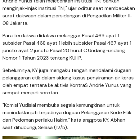
Andrie Yunus telah melecehkan institusi TNI, bahkan
menginjak-injak institusi TNI," ujar oditur saat membacakan
surat dakwaan dalam persidangan di Pengadilan Militer II-
08 Jakarta.
Para terdakwa didakwa melanggar Pasal 469 ayat 1
subsider Pasal 468 ayat 1 lebih subsider Pasal 467 ayat 1
juncto ayat 2 juncto Pasal 20 huruf C Undang-undang
Nomor 1 Tahun 2023 tentang KUHP.
Sebelumnya, KY juga mengaku tengah mendalami dugaan
pelanggaran etik dalam sidang kasus penyiraman air keras
oleh empat tentara ke aktivis KontraS Andrie Yunus yang
sempat menjadi sorotan.
"Komisi Yudisial membuka segala kemungkinan untuk
menindaklanjuti terjadinya dugaan Pelanggaran Kode Etik
dan Pedoman perilaku Hakim," kata anggota KY, Abhan
saat dihubungi, Selasa (12/5).