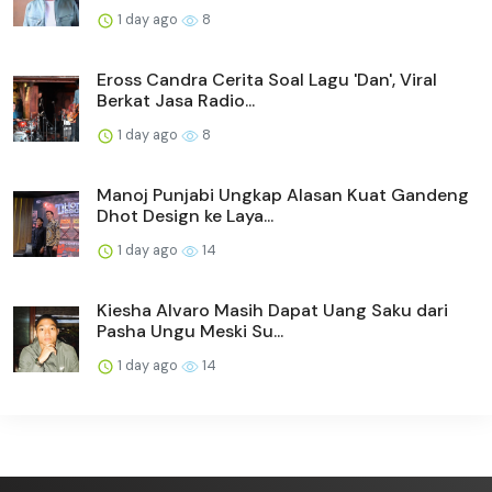
1 day ago
8
Eross Candra Cerita Soal Lagu 'Dan', Viral
Berkat Jasa Radio...
1 day ago
8
Manoj Punjabi Ungkap Alasan Kuat Gandeng
Dhot Design ke Laya...
1 day ago
14
Kiesha Alvaro Masih Dapat Uang Saku dari
Pasha Ungu Meski Su...
1 day ago
14