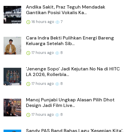
Andika Sakit, Praz Teguh Mendadak
Gantikan Posisi Vokalis Ka...
16 hours ago
7
Cara Indra Bekti Pulihkan Energi Bareng
Keluarga Setelah Sib...
17 hours ago
8
'Jenenge Sopo' Jadi Kejutan No Na di HITC
LA 2026, Rollerbla...
17 hours ago
8
Manoj Punjabi Ungkap Alasan Pilih Dhot
Design Jadi Film Live...
17 hours ago
8
Sandy PAS Band Bahas Lagu 'Kesepian Kita',