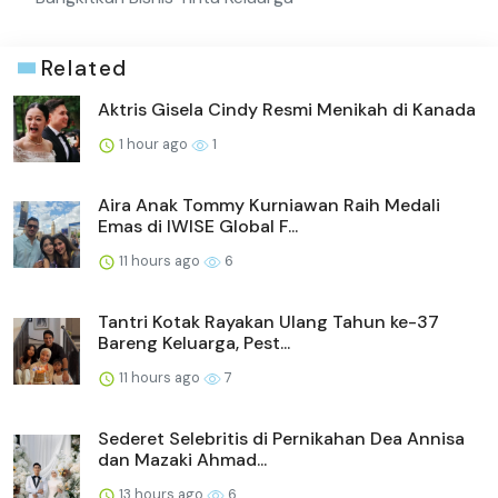
Related
Aktris Gisela Cindy Resmi Menikah di Kanada
1 hour ago
1
Aira Anak Tommy Kurniawan Raih Medali
Emas di IWISE Global F...
11 hours ago
6
Tantri Kotak Rayakan Ulang Tahun ke-37
Bareng Keluarga, Pest...
11 hours ago
7
Sederet Selebritis di Pernikahan Dea Annisa
dan Mazaki Ahmad...
13 hours ago
6