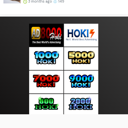
3 months ago
149