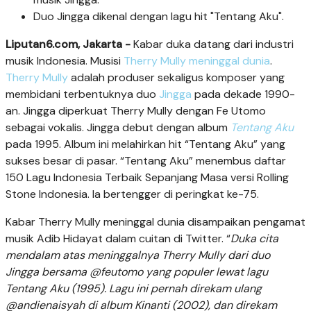
Duo Jingga dikenal dengan lagu hit "Tentang Aku".
Liputan6.com, Jakarta -
Kabar duka datang dari industri
musik Indonesia. Musisi
Therry Mully meninggal dunia
.
Therry Mully
adalah produser sekaligus komposer yang
membidani terbentuknya duo
Jingga
pada dekade 1990-
an. Jingga diperkuat Therry Mully dengan Fe Utomo
sebagai vokalis. Jingga debut dengan album
Tentang Aku
pada 1995. Album ini melahirkan hit “Tentang Aku” yang
sukses besar di pasar. “Tentang Aku” menembus daftar
150 Lagu Indonesia Terbaik Sepanjang Masa versi Rolling
Stone Indonesia. Ia bertengger di peringkat ke-75.
Kabar Therry Mully meninggal dunia disampaikan pengamat
musik Adib Hidayat dalam cuitan di Twitter. “
Duka cita
mendalam atas meninggalnya Therry Mully dari duo
Jingga bersama @feutomo yang populer lewat lagu
Tentang Aku (1995). Lagu ini pernah direkam ulang
@andienaisyah di album Kinanti (2002), dan direkam