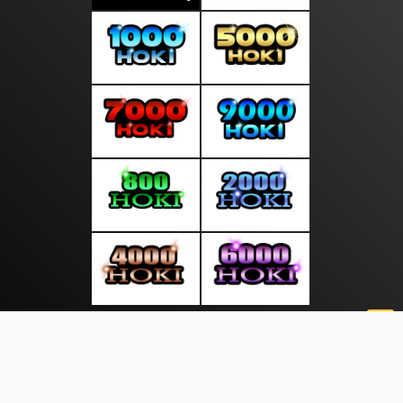
About Us
·
Contact Us
·
Terms & Conditions
·
© layardunia.com 2026. All rights are reserved