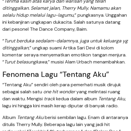
“
Terima kasih atas karya dan warisan yang telah
ditinggalkan. Selamat jalan, Therry Mully. Namamu akan
selalu hidup melalui lagu-lagumu
,” pungkasnya. Unggahan
ini kebanjiran ungkapan dukacita. Salah satunya datang
dari pesonel The Dance Company, Baim.
“
Turut berduka sedalam-dalamnya, juga untuk keluarga yg
ditinggalkan
,” ungkap suami Artika Sari Devi di kolom
komentar seraya menyematkan emotikon tangan menjura.
“
Turut belasungkawa
,” musisi Alam Urbach menambahkan.
Fenomena Lagu “Tentang Aku”
“Tentang Aku” sendiri oleh para pemerhati musik dirujuk
sebagai salah satu
one hit wonder
yang melintasi ruang
dan waktu. Mengisi
track
kedua dalam album
Tentang Aku
,
lagu ini hingga kini masih kerap diputar di banyak radio.
Album
Tentang Aku
berisi sembilan lagu. Enam di antaranya
ditulis Therry Mully. Beberapa lagu lain yang jadi hit