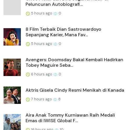
Peluncuran Autobiografi...
5 hours ago
0
8 Film Terbaik Dian Sastrowardoyo
Sepanjang Karier, Mana Fav...
5 hours ago
0
Avengers: Doomsday Bakal Kembali Hadirkan
Tobey Maguire Seba...
6 hours ago
0
Aktris Gisela Cindy Resmi Menikah di Kanada
7 hours ago
8
Aira Anak Tommy Kurniawan Raih Medali
Emas di IWISE Global F...
16 hours ago
10