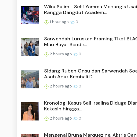
Wika Salim - Selfi Yamma Menangis Usai
Rangga Dangdut Academ...
1 hour ago
0
Sarwendah Luruskan Framing Tiket BLA
Mau Bayar Sendir...
2 hours ago
0
Sidang Ruben Onsu dan Sarwendah Soa
Asuh Anak Kembali D...
2 hours ago
0
Kronologi Kasus Sali Irsalina Diduga Dia
Kekasih hingga...
2 hours ago
0
Mengenal Bruna Marquezine, Aktris Cant