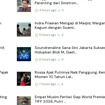
Parenting dari Sinetron...
4 hours ago
0
n
Indra Priawan Mengaji di Masjid, Warga
Kagum dengan Suami...
5 hours ago
4
if,
Soundrenaline Sana Sini Jakarta Sukse
Hidupkan Blok M, Gaet...
6 hours ago
4
Pajak
Rossa Ajak Putrinya Naik Panggung, Ke
Momen 10 Tahun Lal...
7 hours ago
4
ting
Empat Musim Pertiwi Siap World Premie
TIFF 2026, Putri ...