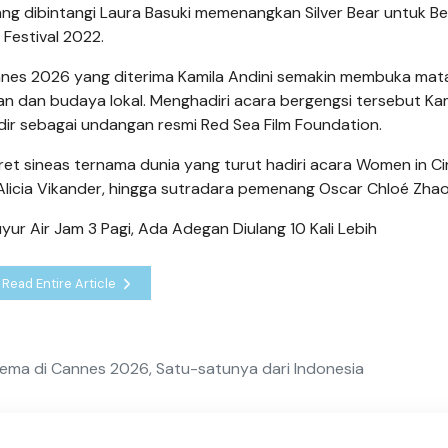
n yang dibintangi Laura Basuki memenangkan Silver Bear untuk B
 Festival 2022.
nnes 2026 yang diterima Kamila Andini semakin membuka mat
uan dan budaya lokal. Menghadiri acara bergengsi tersebut Ka
adir sebagai undangan resmi Red Sea Film Foundation.
t sineas ternama dunia yang turut hadiri acara Women in C
 Alicia Vikander, hingga sutradara pemenang Oscar Chloé Zhao
ur Air Jam 3 Pagi, Ada Adegan Diulang 10 Kali Lebih
Read Entire Article
nema di Cannes 2026, Satu-satunya dari Indonesia