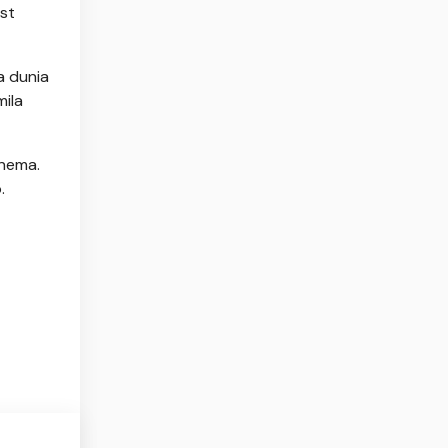
est
a dunia
mila
inema.
.