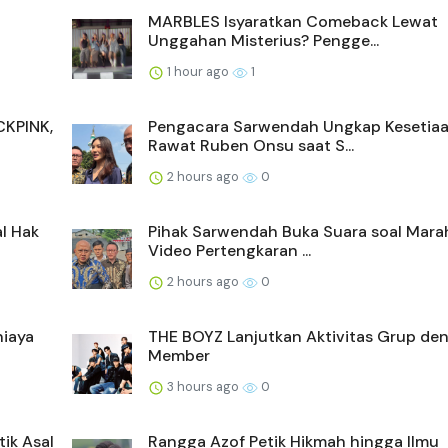
MARBLES Isyaratkan Comeback Lewat
Unggahan Misterius? Pengge...
1 hour ago
1
CKPINK,
Pengacara Sarwendah Ungkap Kesetia
Rawat Ruben Onsu saat S...
2 hours ago
0
l Hak
Pihak Sarwendah Buka Suara soal Marah
Video Pertengkaran ...
2 hours ago
0
niaya
THE BOYZ Lanjutkan Aktivitas Grup de
Member
3 hours ago
0
ik Asal
Rangga Azof Petik Hikmah hingga Ilmu