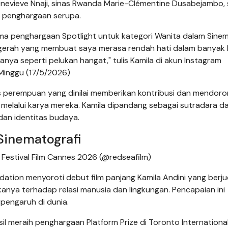
Genevieve Nnaji, sinas Rwanda Marie-Clémentine Dusabejambo, 
ih penghargaan serupa.
ima penghargaan Spotlight untuk kategori Wanita dalam Sine
ugerah yang membuat saya merasa rendah hati dalam banyak h
anya seperti pelukan hangat," tulis Kamila di akun Instagram
 Minggu (17/5/2026)
as perempuan yang dinilai memberikan kontribusi dan mendor
if melalui karya mereka. Kamila dipandang sebagai sutradara d
 dan identitas budaya.
 Sinematografi
Festival Film Cannes 2026 (@redseafilm)
dation menyoroti debut film panjang Kamila Andini yang berju
rikanya terhadap relasi manusia dan lingkungan. Pencapaian ini
pengaruh di dunia.
il meraih penghargaan Platform Prize di Toronto International