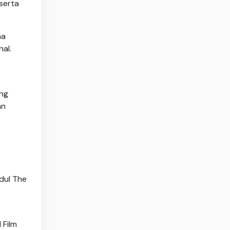
serta
ma
al.
ong
an
dul The
 Film