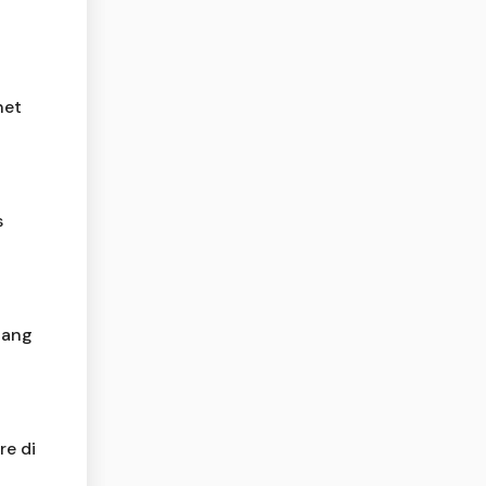
net
s
nang
re di