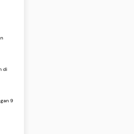
an
 di
ngan 9