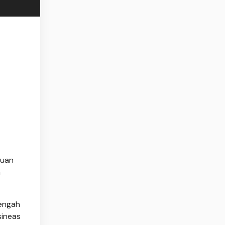
puan
m
Tengah
sineas