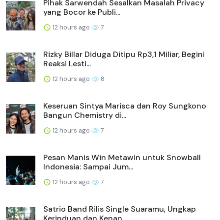
Pihak Sarwendah Sesalkan Masalah Privacy
yang Bocor ke Publi...
12 hours ago
7
Rizky Billar Diduga Ditipu Rp3,1 Miliar, Begini
Reaksi Lesti...
12 hours ago
8
Keseruan Sintya Marisca dan Roy Sungkono
Bangun Chemistry di...
12 hours ago
7
Pesan Manis Win Metawin untuk Snowball
Indonesia: Sampai Jum...
12 hours ago
7
Satrio Band Rilis Single Suaramu, Ungkap
Kerinduan dan Kenan...