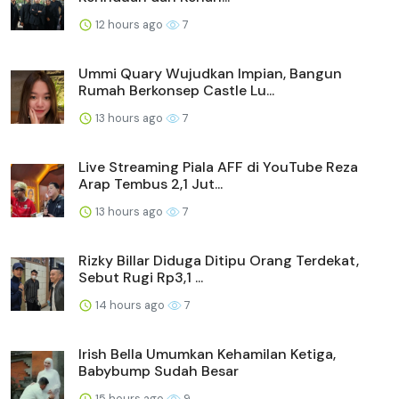
12 hours ago
7
Ummi Quary Wujudkan Impian, Bangun
Rumah Berkonsep Castle Lu...
13 hours ago
7
Live Streaming Piala AFF di YouTube Reza
Arap Tembus 2,1 Jut...
13 hours ago
7
Rizky Billar Diduga Ditipu Orang Terdekat,
Sebut Rugi Rp3,1 ...
14 hours ago
7
Irish Bella Umumkan Kehamilan Ketiga,
Babybump Sudah Besar
15 hours ago
9