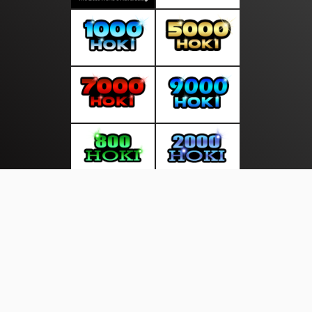
About Us
·
Contact Us
·
Terms & Conditions
·
© layardunia.com 2026. All rights are reserved