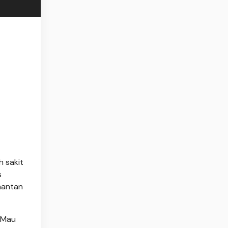
h sakit
s
imantan
. Mau