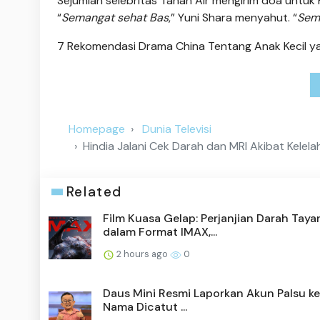
Sejumlah selebritas Tanah Air mengirim doa untuk H
“
Semangat sehat Bas
,” Yuni Shara menyahut. “
Sem
7 Rekomendasi Drama China Tentang Anak Kecil y
Homepage
Dunia Televisi
Hindia Jalani Cek Darah dan MRI Akibat Kele
Related
Film Kuasa Gelap: Perjanjian Darah Taya
dalam Format IMAX,...
2 hours ago
0
Daus Mini Resmi Laporkan Akun Palsu ke 
Nama Dicatut ...