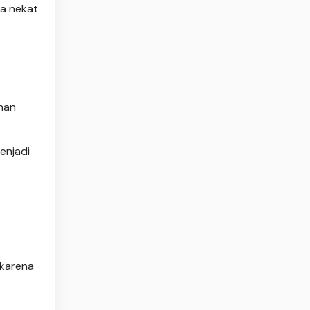
ia nekat
anan
enjadi
 karena