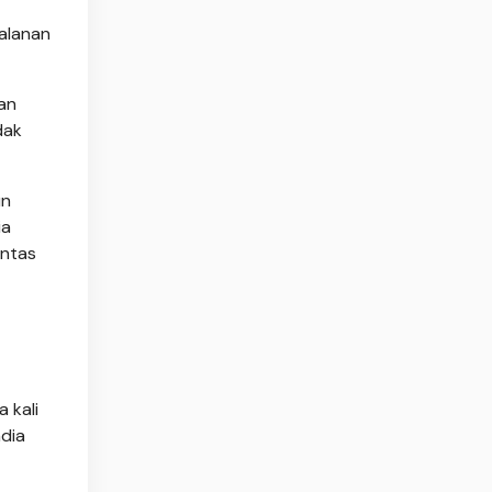
alanan
an
dak
un
ia
antas
 kali
dia