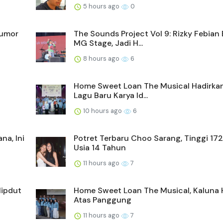
5 hours ago
0
Rumor
The Sounds Project Vol 9: Rizky Febian
MG Stage, Jadi H...
8 hours ago
6
Home Sweet Loan The Musical Hadirka
Lagu Baru Karya Id...
10 hours ago
6
na, Ini
Potret Terbaru Choo Sarang, Tinggi 17
Usia 14 Tahun
11 hours ago
7
Hipdut
Home Sweet Loan The Musical, Kaluna H
Atas Panggung
11 hours ago
7