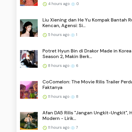
4 hours ago
0
Liu Xiening dan He Yu Kompak Bantah 
Kencan, Agensi: Si...
5 hours ago
1
Potret Hyun Bin di Drakor Made in Korea
Season 2, Makin Berk...
8 hours ago
6
CoComelon: The Movie Rilis Trailer Perda
Faktanya
11 hours ago
8
Afan DA5 Rilis "Jangan Ungkit-Ungkit", 
Modern - Lirik...
11 hours ago
7