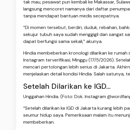
tak mau, pesawat pun kembali ke Makassar, Sulawes
langsung mencoret namanya dari daftar penumpang
tanpa mendapat bantuan medis secepatnya.
“Di momen tersebut, berdiri, duduk, rebahan, ba
sekujur tubuh saya sudah menggigil dan sangat sa
dapat berfungsi sama sekali,” akunya.
Hindia membeberkan kronologi dilarikan ke rumah s
Instagram terverifikasi, Minggu (17/5/2026). Setela
mencari pertolongan lebih serius di Jakarta. Akhir
menjelaskan detail kondisi Hindia. Salah satunya, 
Setelah Dilarikan ke IGD...
Unggahan Hindia. (Foto: Dok. Instagram @wordfan
“Setelah dilarikan ke IGD di Jakarta kurang lebih 
seumur hidup saya. Pemeriksaan malam itu menunj
membeberkan.