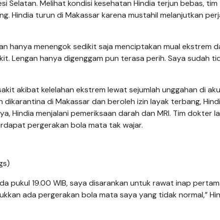
i Selatan. Melihat kondisi kesehatan Hindia terjun bebas, tim
. Hindia turun di Makassar karena mustahil melanjutkan perj
hkan hanya menengok sedikit saja menciptakan mual ekstrem d
kit. Lengan hanya digenggam pun terasa perih. Saya sudah ti
akit akibat kelelahan ekstrem lewat sejumlah unggahan di ak
h dikarantina di Makassar dan beroleh izin layak terbang, Hind
nya, Hindia menjalani pemeriksaan darah dan MRI. Tim dokter l
terdapat pergerakan bola mata tak wajar.
gs)
pada pukul 19.00 WIB, saya disarankan untuk rawat inap pertama
ukkan ada pergerakan bola mata saya yang tidak normal,” Hin