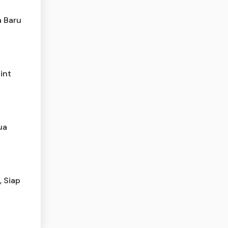
a Baru
int
ua
, Siap