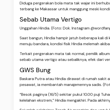
Diduga pergerakan bola mata tak wajar ini berhub
terbang ke Makassar untuk manggung meski kondisi
Sebab Utama Vertigo
Unggahan Hindia. (Foto: Dok. Instagram @wordfan
Saat bangun, Hindia hampir jatuh beberapa kali di
menuju bandara, kondisi fisik Hindia melemah akiba
Terkait pergerakan mata tak normal, pemilik albu
sebab utama vertigo atau sebaliknya, efek dari ve
GWS Bung
Baskara Putra atau Hindia dirawat di rumah sakit 
pesawat, ia membantah manajemennya sadis. (Fot
“Besok paginya (16/5) sekitar pukul 10.00 puji T
kelelahan ekstrem,” Hindia mengakhiri. Pada akhir