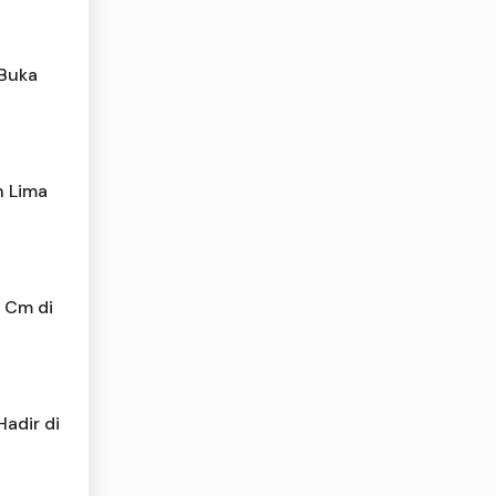
 Buka
n Lima
2 Cm di
adir di