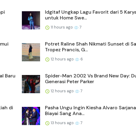
api
Idgitaf Ungkap Lagu Favorit dari 5 Kary
untuk Home Swe...
11 hours ago
7
emui
Potret Raline Shah Nikmati Sunset di Sa
Tropez Prancis, G...
12 hours ago
6
al Baru
Spider-Man 2002 Vs Brand New Day: D
Generasi Peter Parker
12 hours ago
7
iah di
Pasha Ungu Ingin Kiesha Alvaro Sarjana
Biayai Sang Ana...
13 hours ago
7