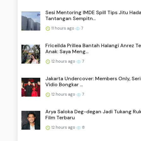
Sesi Mentoring IMDE Spill Tips Jitu Had
Tantangan Sempitn...
11 hours ago
7
Friceilda Prillea Bantah Halangi Anrez T
Anak: Saya Meng...
12 hours ago
7
Jakarta Undercover: Members Only, Seri
Vidio Bongkar ...
12 hours ago
7
Arya Saloka Deg-degan Jadi Tukang Ruk
Film Terbaru
12 hours ago
8