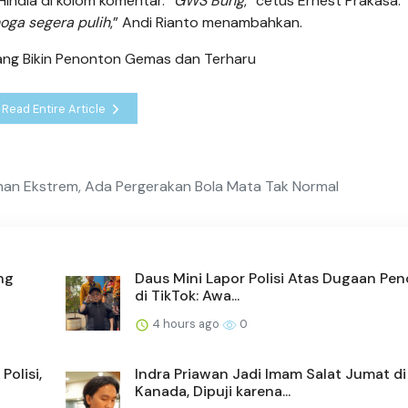
india di kolom komentar. “
GWS Bung
,” cetus Ernest Prakasa.
oga segera pulih
,” Andi Rianto menambahkan.
ang Bikin Penonton Gemas dan Terharu
Read Entire Article
lahan Ekstrem, Ada Pergerakan Bola Mata Tak Normal
ng
Daus Mini Lapor Polisi Atas Dugaan Pe
di TikTok: Awa...
4 hours ago
0
Polisi,
Indra Priawan Jadi Imam Salat Jumat di
Kanada, Dipuji karena...