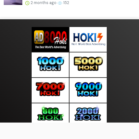
2 months ago
152