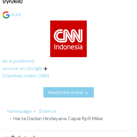
(ryn/kid)
Add
as a preferred
source on Google
[Gambas:Video CNN]
Read Entire Article
Homepage
Science
Harta Dadan Hindayana Capai Rp9 Miliar