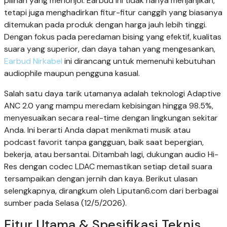
pilihan yang menonjol. Earbud ini tidak hanya menjanjikan,
tetapi juga menghadirkan fitur-fitur canggih yang biasanya
ditemukan pada produk dengan harga jauh lebih tinggi.
Dengan fokus pada peredaman bising yang efektif, kualitas
suara yang superior, dan daya tahan yang mengesankan,
Earbud Nirkabel
ini dirancang untuk memenuhi kebutuhan
audiophile maupun pengguna kasual.
Salah satu daya tarik utamanya adalah teknologi Adaptive
ANC 2.0 yang mampu meredam kebisingan hingga 98.5%,
menyesuaikan secara real-time dengan lingkungan sekitar
Anda. Ini berarti Anda dapat menikmati musik atau
podcast favorit tanpa gangguan, baik saat bepergian,
bekerja, atau bersantai. Ditambah lagi, dukungan audio Hi-
Res dengan codec LDAC memastikan setiap detail suara
tersampaikan dengan jernih dan kaya. Berikut ulasan
selengkapnya, dirangkum oleh Liputan6.com dari berbagai
sumber pada Selasa (12/5/2026).
Fitur Utama & Spesifikasi Teknis