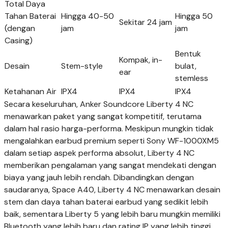
Total Daya
Tahan Baterai
Hingga 40-50
Hingga 50
Sekitar 24 jam
(dengan
jam
jam
Casing)
Bentuk
Kompak, in-
Desain
Stem-style
bulat,
ear
stemless
Ketahanan Air
IPX4
IPX4
IPX4
Secara keseluruhan, Anker Soundcore Liberty 4 NC
menawarkan paket yang sangat kompetitif, terutama
dalam hal rasio harga-performa. Meskipun mungkin tidak
mengalahkan earbud premium seperti Sony WF-1000XM5
dalam setiap aspek performa absolut, Liberty 4 NC
memberikan pengalaman yang sangat mendekati dengan
biaya yang jauh lebih rendah. Dibandingkan dengan
saudaranya, Space A40, Liberty 4 NC menawarkan desain
stem dan daya tahan baterai earbud yang sedikit lebih
baik, sementara Liberty 5 yang lebih baru mungkin memiliki
Bluetooth yang lebih baru dan rating IP yang lebih tinggi,