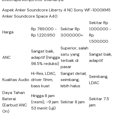
Aspek Anker Soundcore Liberty 4 NC Sony WF-1000XM5
Anker Soundcore Space A40
Sekitar Rp
Rp 789.000 -
Sekitar Rp
1.000.000 -
Harga
Rp 1.220.950
3.000.000+
Rp
1.500.000
Superior, salah
Sangat baik,
satu yang
Sangat baik,
ANC
adaptif (hingga
terbaik di
adaptif
98.5% reduksi)
pasar
Hi-Res, LDAC,
Sangat detail,
Seimbang,
Kualitas Audio
driver 11mm,
seimbang,
LDAC
bass kuat
lebih halus
Daya Tahan
Hingga 8 jam
Baterai
Sekitar 7.5
(resmi), ~9 jam
Sekitar 8 jam
(Earbud ANC
jam
53 menit (uji)
On)