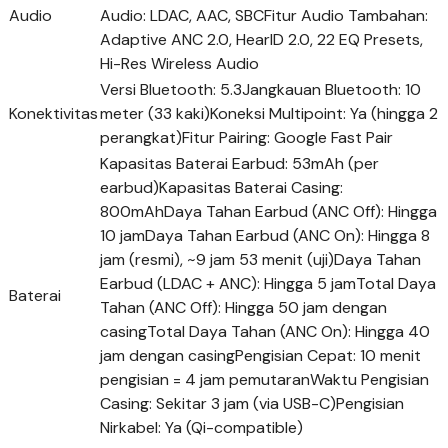
Audio
Audio: LDAC, AAC, SBCFitur Audio Tambahan:
Adaptive ANC 2.0, HearID 2.0, 22 EQ Presets,
Hi-Res Wireless Audio
Versi Bluetooth: 5.3Jangkauan Bluetooth: 10
Konektivitas
meter (33 kaki)Koneksi Multipoint: Ya (hingga 2
perangkat)Fitur Pairing: Google Fast Pair
Kapasitas Baterai Earbud: 53mAh (per
earbud)Kapasitas Baterai Casing:
800mAhDaya Tahan Earbud (ANC Off): Hingga
10 jamDaya Tahan Earbud (ANC On): Hingga 8
jam (resmi), ~9 jam 53 menit (uji)Daya Tahan
Earbud (LDAC + ANC): Hingga 5 jamTotal Daya
Baterai
Tahan (ANC Off): Hingga 50 jam dengan
casingTotal Daya Tahan (ANC On): Hingga 40
jam dengan casingPengisian Cepat: 10 menit
pengisian = 4 jam pemutaranWaktu Pengisian
Casing: Sekitar 3 jam (via USB-C)Pengisian
Nirkabel: Ya (Qi-compatible)