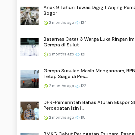
Anak 9 Tahun Tewas Digigit Anjing Pem
Bogor
2 months ago
134
Basarnas Catat 3 Warga Luka Ringan I
Gempa di Sulut
2 months ago
121
Gempa Susulan Masih Mengancam, BPB
Tetap Siaga di Pes...
2 months ago
122
DPR-Pemerintah Bahas Aturan Ekspor S
Percepatan Izin I...
2 months ago
118
BMKG Cabut Peringatan Tsunami Pasca