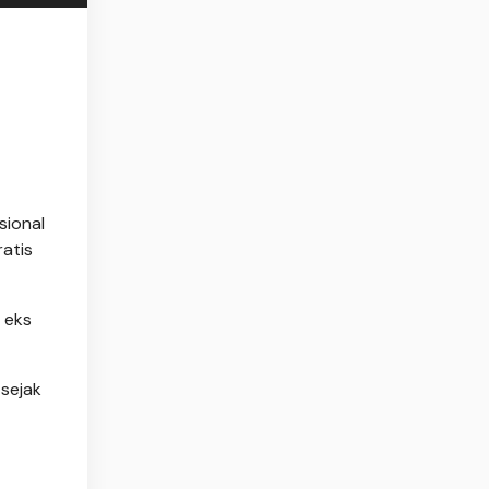
sional
ratis
 eks
sejak