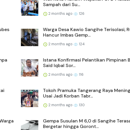
Sampah dari Su...
2 months ago
126
ubes
Warga Desa Kawio Sangihe Terisolasi,
Hancur Imbas Gemp...
2 months ago
124
empa
Istana Konfirmasi Pelantikan Pimpinan
Said Iqbal Sor...
2 months ago
116
ai
Tokoh Pramuka Tangerang Raya Mening
Usai Jadi Korban Tabr...
2 months ago
130
 Warga
Gempa Susulan M 6,0 di Sangihe Teras
Bergetar hingga Goront...