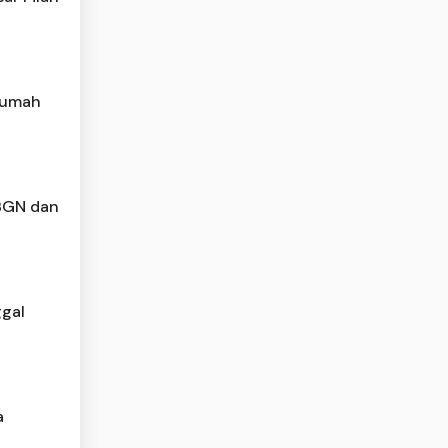
 Rumah
 BGN dan
gal
a