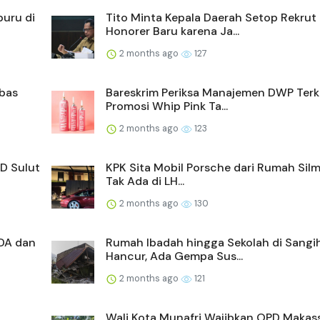
buru di
Tito Minta Kepala Daerah Setop Rekrut
Honorer Baru karena Ja...
2 months ago
127
mbas
Bareskrim Periksa Manajemen DWP Terk
Promosi Whip Pink Ta...
2 months ago
123
D Sulut
KPK Sita Mobil Porsche dari Rumah Silm
Tak Ada di LH...
2 months ago
130
DA dan
Rumah Ibadah hingga Sekolah di Sangi
Hancur, Ada Gempa Sus...
2 months ago
121
Wali Kota Munafri Wajibkan OPD Makass