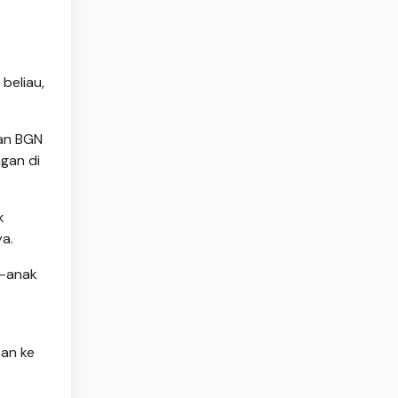
beliau,
kan BGN
gan di
k
a.
k-anak
kan ke