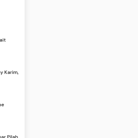
ait
y Karim,
he
ar Pilah