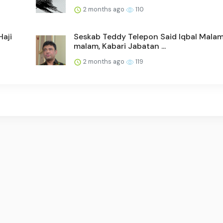
2 months ago
110
Haji
Seskab Teddy Telepon Said Iqbal Mala
malam, Kabari Jabatan ...
2 months ago
119