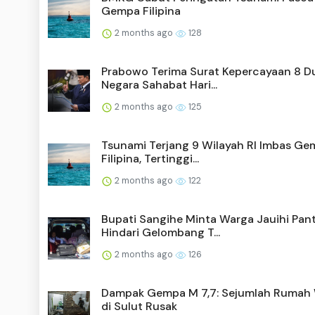
Gempa Filipina
2 months ago
128
Prabowo Terima Surat Kepercayaan 8 D
Negara Sahabat Hari...
2 months ago
125
Tsunami Terjang 9 Wilayah RI Imbas G
Filipina, Tertinggi...
2 months ago
122
Bupati Sangihe Minta Warga Jauihi Pant
Hindari Gelombang T...
2 months ago
126
Dampak Gempa M 7,7: Sejumlah Rumah
di Sulut Rusak