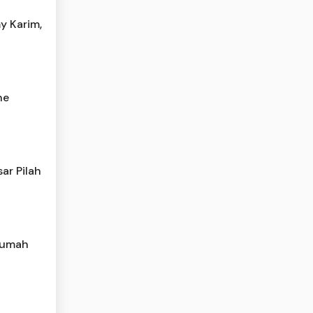
y Karim,
he
ar Pilah
 Rumah