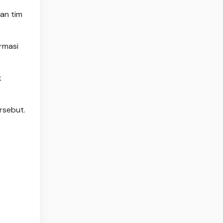
an tim
rmasi
k
ersebut.