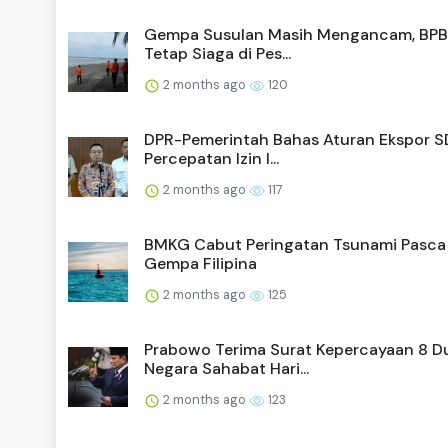
Gempa Susulan Masih Mengancam, BPB
Tetap Siaga di Pes...
2 months ago
120
DPR-Pemerintah Bahas Aturan Ekspor S
Percepatan Izin I...
2 months ago
117
BMKG Cabut Peringatan Tsunami Pasca
Gempa Filipina
2 months ago
125
Prabowo Terima Surat Kepercayaan 8 D
Negara Sahabat Hari...
2 months ago
123