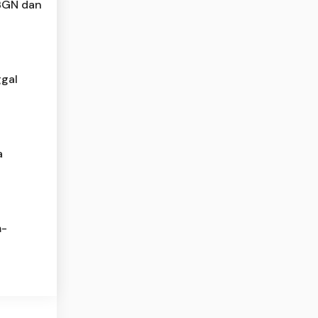
 BGN dan
gal
a
m-