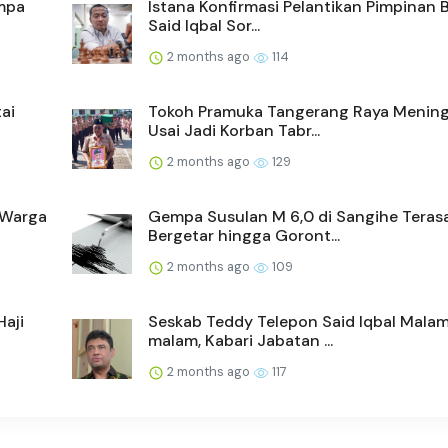
empa
Istana Konfirmasi Pelantikan Pimpinan
Said Iqbal Sor...
2 months ago
114
ai
Tokoh Pramuka Tangerang Raya Mening
Usai Jadi Korban Tabr...
2 months ago
129
 Warga
Gempa Susulan M 6,0 di Sangihe Teras
Bergetar hingga Goront...
2 months ago
109
Haji
Seskab Teddy Telepon Said Iqbal Mala
malam, Kabari Jabatan ...
2 months ago
117