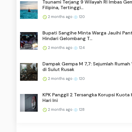
Tsunami Terjang 9 Wilayah RI Imbas G
Filipina, Tertinggi...
2 months ago
120
Bupati Sangihe Minta Warga Jauihi Pant
Hindari Gelombang T...
2 months ago
124
Dampak Gempa M 7,7: Sejumlah Rumah
di Sulut Rusak
2 months ago
120
KPK Panggil 2 Tersangka Korupsi Kuota 
Hari Ini
2 months ago
128