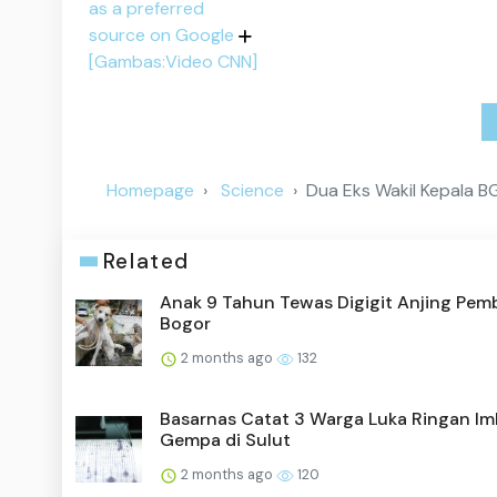
as a preferred
source on Google
[Gambas:Video CNN]
Homepage
Science
Dua Eks Wakil Kepala B
Related
Anak 9 Tahun Tewas Digigit Anjing Pem
Bogor
2 months ago
132
Basarnas Catat 3 Warga Luka Ringan I
Gempa di Sulut
2 months ago
120