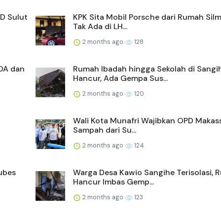
D Sulut
KPK Sita Mobil Porsche dari Rumah Silm
Tak Ada di LH...
2 months ago
128
DA dan
Rumah Ibadah hingga Sekolah di Sangi
Hancur, Ada Gempa Sus...
2 months ago
120
Wali Kota Munafri Wajibkan OPD Makass
Sampah dari Su...
2 months ago
124
ubes
Warga Desa Kawio Sangihe Terisolasi,
Hancur Imbas Gemp...
2 months ago
123