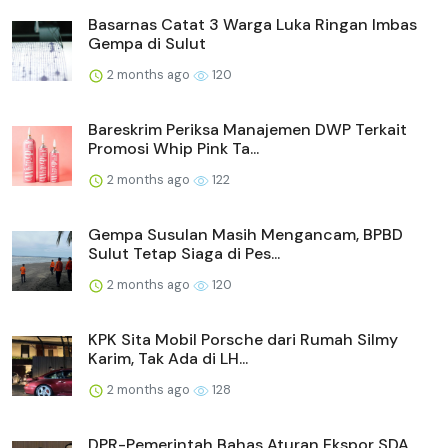
Basarnas Catat 3 Warga Luka Ringan Imbas
Gempa di Sulut
2 months ago
120
Bareskrim Periksa Manajemen DWP Terkait
Promosi Whip Pink Ta...
2 months ago
122
Gempa Susulan Masih Mengancam, BPBD
Sulut Tetap Siaga di Pes...
2 months ago
120
KPK Sita Mobil Porsche dari Rumah Silmy
Karim, Tak Ada di LH...
2 months ago
128
DPR-Pemerintah Bahas Aturan Ekspor SDA