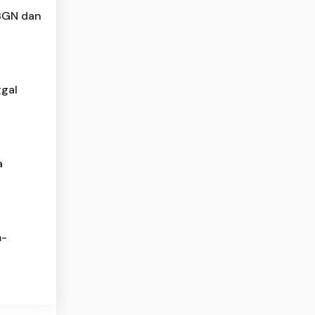
 BGN dan
gal
a
m-