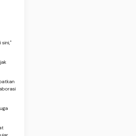
sini,"
jak
apatkan
aborasi
juga
at
ujar