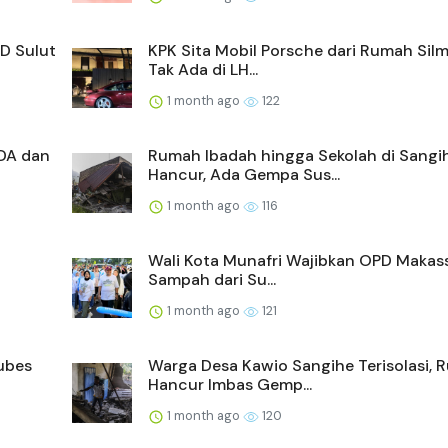
D Sulut
KPK Sita Mobil Porsche dari Rumah Silm
Tak Ada di LH...
1 month ago
122
DA dan
Rumah Ibadah hingga Sekolah di Sangi
Hancur, Ada Gempa Sus...
1 month ago
116
Wali Kota Munafri Wajibkan OPD Makass
Sampah dari Su...
1 month ago
121
ubes
Warga Desa Kawio Sangihe Terisolasi,
Hancur Imbas Gemp...
1 month ago
120