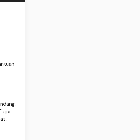
antuan
andang,
 ujar
at,