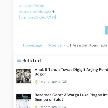
as a preferred
source on Google
[Gambas:Video CNN]
Homepage
Science
CT Arsa dan Koarmada 
Related
Anak 9 Tahun Tewas Digigit Anjing Pem
Bogor
1 month ago
125
Basarnas Catat 3 Warga Luka Ringan I
Gempa di Sulut
1 month ago
114