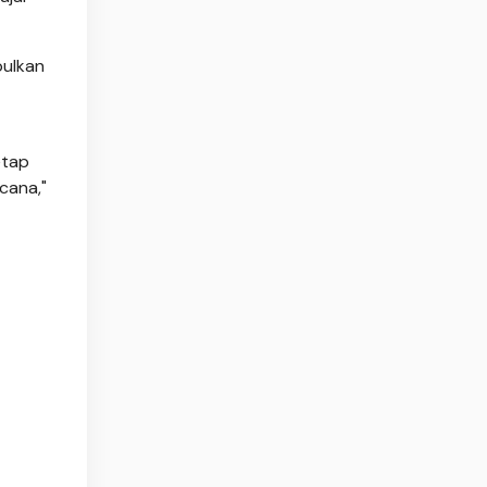
pulkan
etap
cana,"