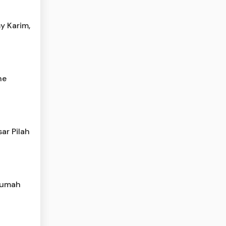
y Karim,
he
ar Pilah
 Rumah