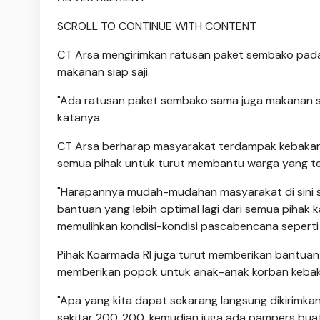
SCROLL TO CONTINUE WITH CONTENT
CT Arsa mengirimkan ratusan paket sembako pada
makanan siap saji.
"Ada ratusan paket sembako sama juga makanan siap
katanya
CT Arsa berharap masyarakat terdampak kebakara
semua pihak untuk turut membantu warga yang t
"Harapannya mudah-mudahan masyarakat di sini s
bantuan yang lebih optimal lagi dari semua pihak 
memulihkan kondisi-kondisi pascabencana seperti in
Pihak Koarmada RI juga turut memberikan bantuan
memberikan popok untuk anak-anak korban kebak
"Apa yang kita dapat sekarang langsung dikirimkan 
sekitar 200. 200, kemudian juga ada pampers buat 