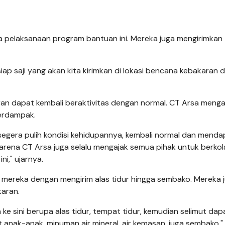
 pelaksanaan program bantuan ini. Mereka juga mengirimkan
 saji yang akan kita kirimkan di lokasi bencana kebakaran di 
n dapat kembali beraktivitas dengan normal. CT Arsa menga
erdampak.
egera pulih kondisi kehidupannya, kembali normal dan mend
karena CT Arsa juga selalu mengajak semua pihak untuk berkol
i," ujarnya.
 mereka dengan mengirim alas tidur hingga sembako. Mereka 
aran.
ke sini berupa alas tidur, tempat tidur, kemudian selimut dap
anak-anak, minuman air mineral, air kemasan, juga sembako," 