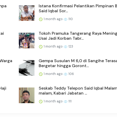
empa
Istana Konfirmasi Pelantikan Pimpinan
Said Iqbal Sor...
1 month ago
110
ai
Tokoh Pramuka Tangerang Raya Mening
Usai Jadi Korban Tabr...
1 month ago
123
 Warga
Gempa Susulan M 6,0 di Sangihe Teras
Bergetar hingga Goront...
1 month ago
106
Haji
Seskab Teddy Telepon Said Iqbal Mala
malam, Kabari Jabatan ...
1 month ago
111