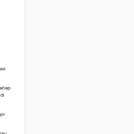
asi
tahap
di
pi
tau