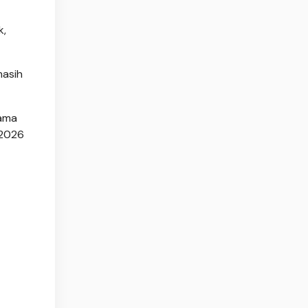
k,
masih
lama
 2026