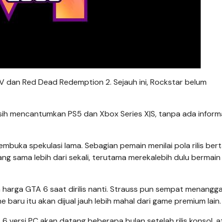
 V dan Red Dead Redemption 2. Sejauh ini, Rockstar belum
sih mencantumkan PS5 dan Xbox Series X|S, tanpa ada inform
 membuka spekulasi lama. Sebagian pemain menilai pola rilis ber
sama lebih dari sekali, terutama merekalebih dulu bermain 
 harga GTA 6 saat dirilis nanti. Strauss pun sempat menangga
aru itu akan dijual jauh lebih mahal dari game premium lain.
versi PC akan datang beberapa bulan setelah rilis konsol, a