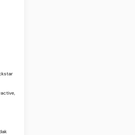
ckstar
active,
idak