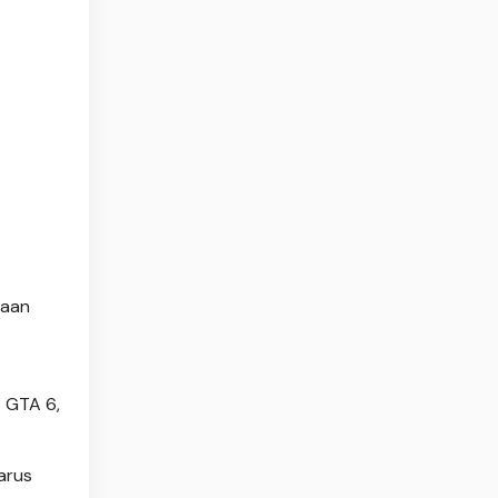
haan
 GTA 6,
harus