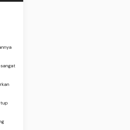
rannya
 sangat
arkan
utup
ng