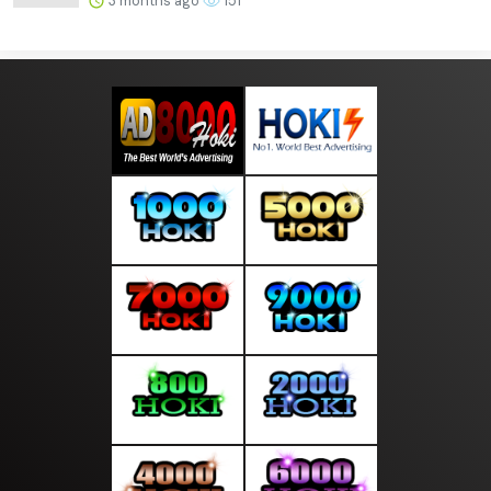
3 months ago
151