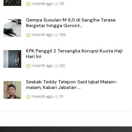
1 month ago
115
Gempa Susulan M 6,0 di Sangihe Terasa
Bergetar hingga Goront...
1 month ago
106
KPK Panggil 2 Tersangka Korupsi Kuota Haji
Hari Ini
1 month ago
122
Seskab Teddy Telepon Said Iqbal Malam-
malam, Kabari Jabatan ...
1 month ago
111