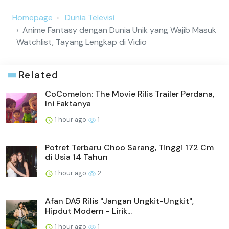
Homepage
Dunia Televisi
Anime Fantasy dengan Dunia Unik yang Wajib Masuk
Watchlist, Tayang Lengkap di Vidio
Related
CoComelon: The Movie Rilis Trailer Perdana,
Ini Faktanya
1 hour ago
1
Potret Terbaru Choo Sarang, Tinggi 172 Cm
di Usia 14 Tahun
1 hour ago
2
Afan DA5 Rilis "Jangan Ungkit-Ungkit",
Hipdut Modern - Lirik...
1 hour ago
1