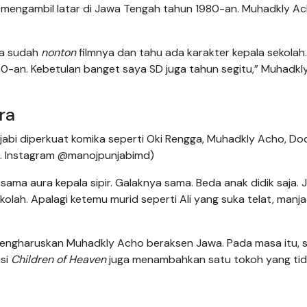
mengambil latar di Jawa Tengah tahun 1980-an. Muhadkly A
ga sudah
nonton
filmnya dan tahu ada karakter kepala sekola
0-an. Kebetulan banget saya SD juga tahun segitu,” Muhadkl
ra
jabi diperkuat komika seperti Oki Rengga, Muhadkly Acho, Do
ok. Instagram @manojpunjabimd)
sama aura kepala sipir. Galaknya sama. Beda anak didik saja. 
kolah. Apalagi ketemu murid seperti Ali yang suka telat, manja
 mengharuskan Muhadkly Acho beraksen Jawa. Pada masa itu, 
asi
Children of Heaven
juga menambahkan satu tokoh yang ti