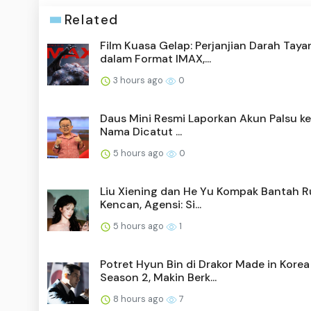
Related
Film Kuasa Gelap: Perjanjian Darah Taya
dalam Format IMAX,...
3 hours ago
0
Daus Mini Resmi Laporkan Akun Palsu ke 
Nama Dicatut ...
5 hours ago
0
Liu Xiening dan He Yu Kompak Bantah 
Kencan, Agensi: Si...
5 hours ago
1
Potret Hyun Bin di Drakor Made in Korea
Season 2, Makin Berk...
8 hours ago
7