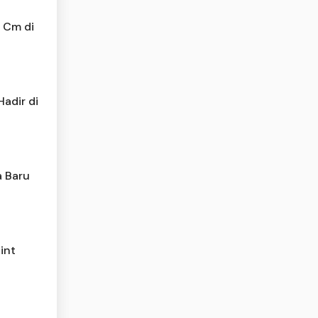
2 Cm di
adir di
a Baru
int