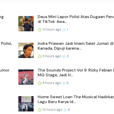
ng
Daus Mini Lapor Polisi Atas Dugaan Pe
di TikTok: Awa...
4 hours ago
1
Polisi,
Indra Priawan Jadi Imam Salat Jumat di
Kanada, Dipuji karena...
5 hours ago
0
Rumor
The Sounds Project Vol 9: Rizky Febian
MG Stage, Jadi H...
8 hours ago
6
Home Sweet Loan The Musical Hadirka
Lagu Baru Karya Id...
10 hours ago
6