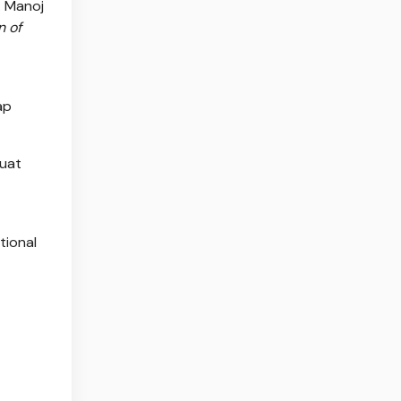
. Manoj
n of
ap
buat
tional