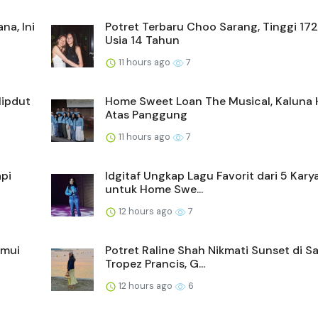
na, Ini
Potret Terbaru Choo Sarang, Tinggi 17
Usia 14 Tahun
11 hours ago
7
Hipdut
Home Sweet Loan The Musical, Kaluna H
Atas Panggung
11 hours ago
7
api
Idgitaf Ungkap Lagu Favorit dari 5 Kary
untuk Home Swe...
12 hours ago
7
emui
Potret Raline Shah Nikmati Sunset di Sa
Tropez Prancis, G...
12 hours ago
6