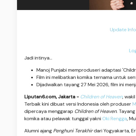
Update Info
Log
Jadi intinya...
Manoj Punjabi memproduseri adaptasi 'Childr
Film ini melibatkan komika ternama untuk se
Dijadwalkan tayang 27 Mei 2026, film ini men
Liputan6.com, Jakarta -
Children of Heaven
, waki
Terbaik kini dibuat versi Indonesia oleh produser
M
dipercaya menggarap
Children of Heaven
. Tayang
komika atau pelawak tunggal yakni
Oki Rengga
, M
Alumni ajang
Penghuni Terakhir
dari Yogyakarta, Eri