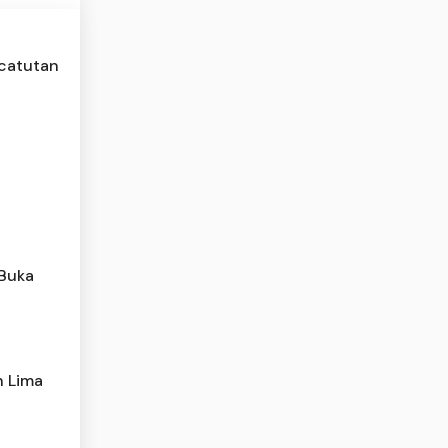
ncatutan
 Buka
n Lima