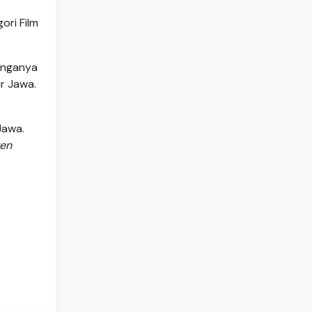
ori Film
bunganya
r Jawa.
Jawa.
ven