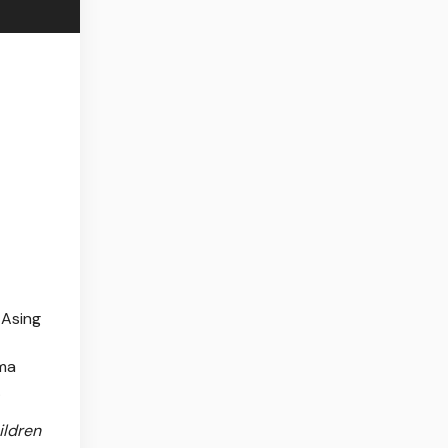
 Asing
ima
.
ildren