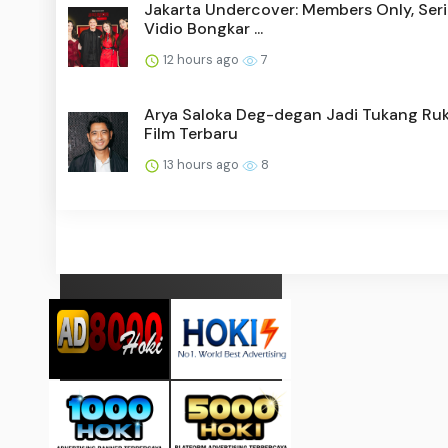
Jakarta Undercover: Members Only, Seri
Vidio Bongkar ...
12 hours ago
7
Arya Saloka Deg-degan Jadi Tukang Ruk
Film Terbaru
13 hours ago
8