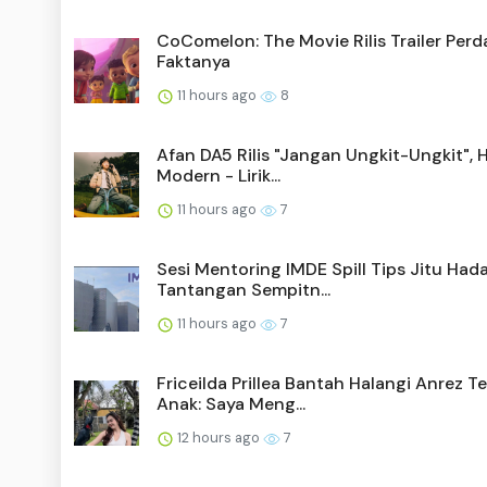
CoComelon: The Movie Rilis Trailer Perda
Faktanya
11 hours ago
8
Afan DA5 Rilis "Jangan Ungkit-Ungkit", 
Modern - Lirik...
11 hours ago
7
Sesi Mentoring IMDE Spill Tips Jitu Had
Tantangan Sempitn...
11 hours ago
7
Friceilda Prillea Bantah Halangi Anrez T
Anak: Saya Meng...
12 hours ago
7