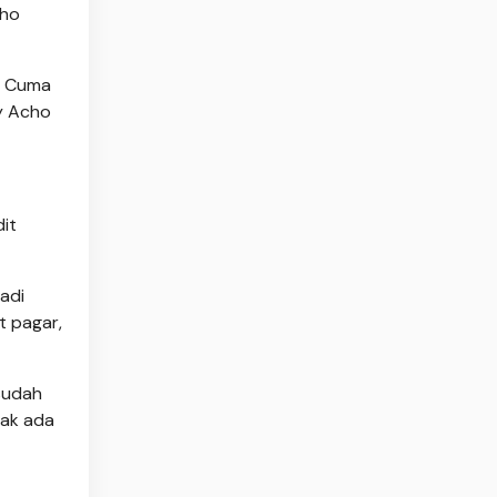
cho
h. Cuma
y Acho
dit
Jadi
t pagar,
sudah
dak ada