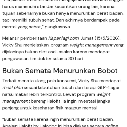
harus memenuhi standar kecantikan orang lain, karena
tujuan sebenarnya bukan hanya menurunkan berat badan,
tapi memiliki tubuh sehat. Dan akhirnya berdampak pada
mental yang sehat,” pungkasnya.
Melansir pemberitaan
Kapanlagi.com
, Jumat (15/5/2026),
Vicky Shu menjelaskan, program
weight management
yang
dijalaninya bukan diet asal-asalan karena mendapat
pengawasan tim dokter selama 30 hari.
Bukan Semata Menurunkan Bobot
Terkait menata ulang pola konsumsi, Vicky Shu mendapat
meal plan
sesuai kebutuhan tubuh dan terapi GLP-1 agar
nafsu makan lebih terkontrol. Lewat program
weight
management
bareng Halofit, ia ingin investasi jangka
panjang untuk kesehatan fisik maupun mental.
“Bukan semata karena ingin menurunkan berat badan.
Apalagi Halofit by Halodoc ini bisa diakses secara
online
.