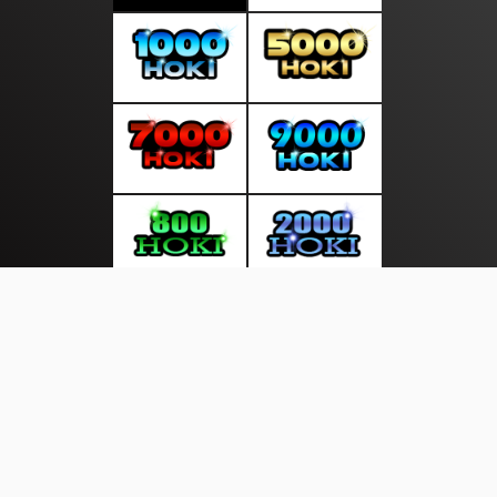
About Us
·
Contact Us
·
Terms & Conditions
·
© layardunia.com 2026. All rights are reserved