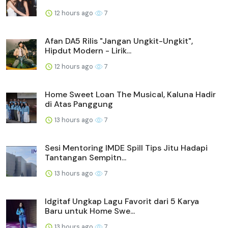
12 hours ago
7
Afan DA5 Rilis "Jangan Ungkit-Ungkit",
Hipdut Modern - Lirik...
12 hours ago
7
Home Sweet Loan The Musical, Kaluna Hadir
di Atas Panggung
13 hours ago
7
Sesi Mentoring IMDE Spill Tips Jitu Hadapi
Tantangan Sempitn...
13 hours ago
7
Idgitaf Ungkap Lagu Favorit dari 5 Karya
Baru untuk Home Swe...
13 hours ago
7