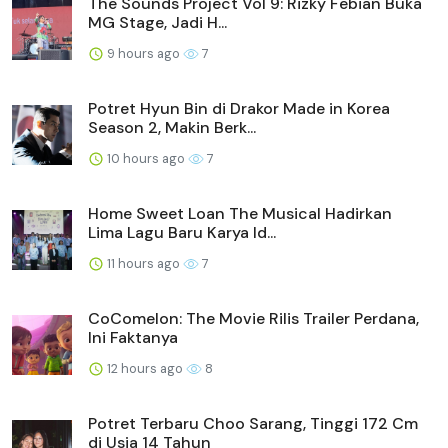
The Sounds Project Vol 9: Rizky Febian Buka
MG Stage, Jadi H...
9 hours ago
7
Potret Hyun Bin di Drakor Made in Korea
Season 2, Makin Berk...
10 hours ago
7
Home Sweet Loan The Musical Hadirkan
Lima Lagu Baru Karya Id...
11 hours ago
7
CoComelon: The Movie Rilis Trailer Perdana,
Ini Faktanya
12 hours ago
8
Potret Terbaru Choo Sarang, Tinggi 172 Cm
di Usia 14 Tahun