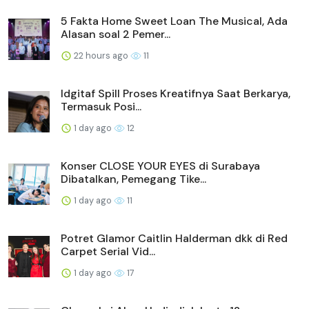
5 Fakta Home Sweet Loan The Musical, Ada
Alasan soal 2 Pemer...
22 hours ago
11
Idgitaf Spill Proses Kreatifnya Saat Berkarya,
Termasuk Posi...
1 day ago
12
Konser CLOSE YOUR EYES di Surabaya
Dibatalkan, Pemegang Tike...
1 day ago
11
Potret Glamor Caitlin Halderman dkk di Red
Carpet Serial Vid...
1 day ago
17