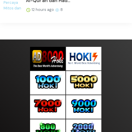
Al-Qur'an dan Had...
12 hours ago
8