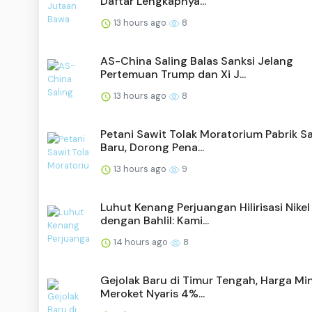
Daftar Lengkapnya...
13 hours ago
8
AS-China Saling Balas Sanksi Jelang
Pertemuan Trump dan Xi J...
13 hours ago
8
Petani Sawit Tolak Moratorium Pabrik S
Baru, Dorong Pena...
13 hours ago
9
Luhut Kenang Perjuangan Hilirisasi Nikel
dengan Bahlil: Kami...
14 hours ago
8
Gejolak Baru di Timur Tengah, Harga Mi
Meroket Nyaris 4%...