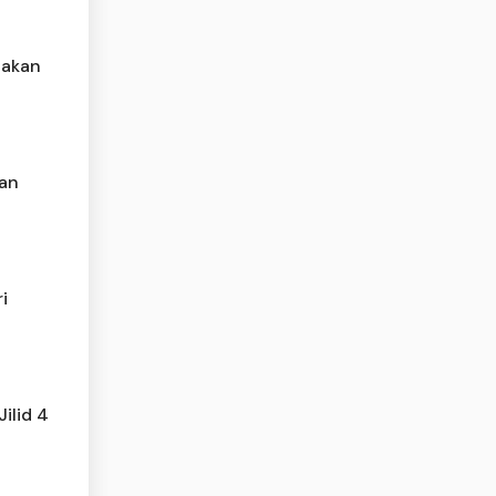
nakan
han
i
ilid 4