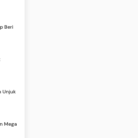
p Beri
t
h Unjuk
an Mega