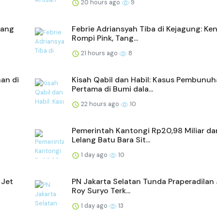
20 hours ago
9
dang
Febrie Adriansyah Tiba di Kejagung: Ke
Rompi Pink, Tang...
21 hours ago
8
an di
Kisah Qabil dan Habil: Kasus Pembunu
Pertama di Bumi dala...
22 hours ago
10
Pemerintah Kantongi Rp20,98 Miliar dar
Lelang Batu Bara Sit...
1 day ago
10
 Jet
PN Jakarta Selatan Tunda Praperadilan J
Roy Suryo Terk...
1 day ago
13