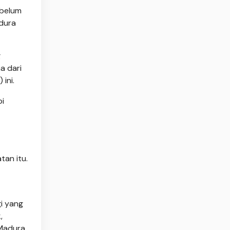
 belum
dura
g
a dari
ini.
pi
tan itu.
gi yang
,
 Madura