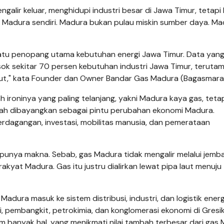
lir keluar, menghidupi industri besar di Jawa Timur, tetapi
Madura sendiri. Madura bukan pulau miskin sumber daya. Ma
 satu penopang utama kebutuhan energi Jawa Timur. Data yan
 sekitar 70 persen kebutuhan industri Jawa Timur, terutam
laut," kata Founder dan Owner Bandar Gas Madura (Bagasmara) 
roninya yang paling telanjang, yakni Madura kaya gas, teta
ah dibayangkan sebagai pintu perubahan ekonomi Madura.
erdagangan, investasi, mobilitas manusia, dan pemerataan
unya makna. Sebab, gas Madura tidak mengalir melalui jemba
akyat Madura. Gas itu justru dialirkan lewat pipa laut menuju
adura masuk ke sistem distribusi, industri, dan logistik ener
ri, pembangkit, petrokimia, dan konglomerasi ekonomi di Gresik
am banyak hal, yang menikmati nilai tambah terbesar dari gas