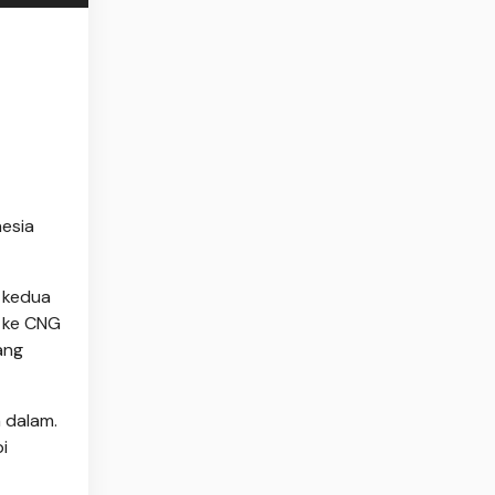
nesia
i kedua
G ke CNG
ang
h dalam.
i