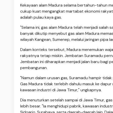
Kekayaan alam Madura selama bertahun-tahun menga
cukup kuat mengangkat martabat ekonomi rakyat 
adalah pulau kaya gas.
"Selama ini, gas alam Madura telah menjadi salah
banyak dikutip menyebut gas alam Madura memasok
wilayah Kangean, Sumenep, melalui jaringan pipa 
Dalam konteks tersebut, Madura menemukan wajah i
rakyatnya tetap miskin. Jembatan Suramadu pern
Jembatan ini diharapkan menjadi jalan baru bagi p
pembangunan.
"Namun dalam urusan gas, Suramadu hampir tidak p
Gas Madura tidak terlebih dahulu masuk ke dapur r
kawasan industri di Jawa Timur," ungkapnya.
Dia menuturkan setelah sampai di Jawa Timur, gas M
lebih besar. "Ia menghidupi pabrik, kawasan indust
Sidoarjo, Surabaya, serta daerah-daerah lain. Dal