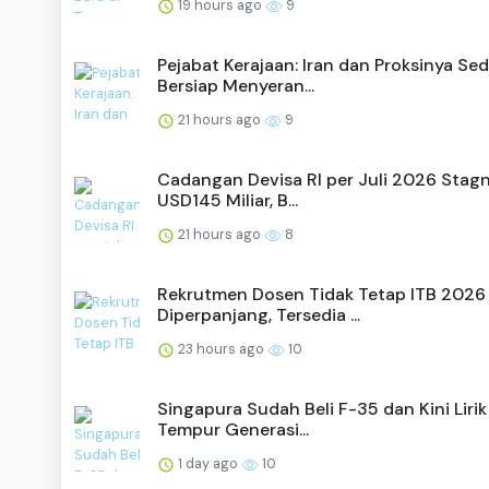
19 hours ago
9
Pejabat Kerajaan: Iran dan Proksinya Se
Bersiap Menyeran...
21 hours ago
9
Cadangan Devisa RI per Juli 2026 Stagn
USD145 Miliar, B...
21 hours ago
8
Rekrutmen Dosen Tidak Tetap ITB 2026
Diperpanjang, Tersedia ...
23 hours ago
10
Singapura Sudah Beli F-35 dan Kini Lirik
Tempur Generasi...
1 day ago
10