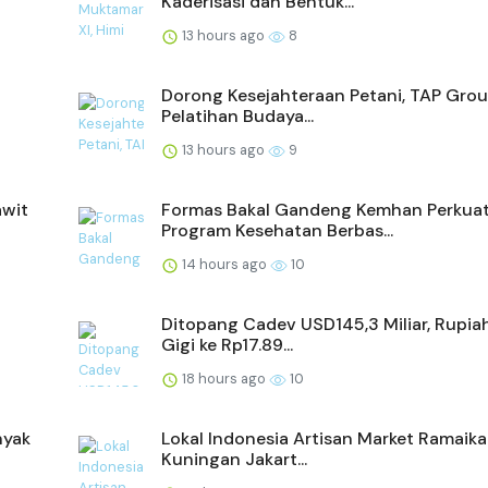
Kaderisasi dan Bentuk...
13 hours ago
8
Dorong Kesejahteraan Petani, TAP Grou
Pelatihan Budaya...
13 hours ago
9
awit
Formas Bakal Gandeng Kemhan Perkua
Program Kesehatan Berbas...
14 hours ago
10
Ditopang Cadev USD145,3 Miliar, Rupia
Gigi ke Rp17.89...
18 hours ago
10
nyak
Lokal Indonesia Artisan Market Ramaik
Kuningan Jakart...