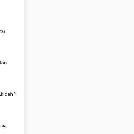
atu
ian
Akidah?
sia