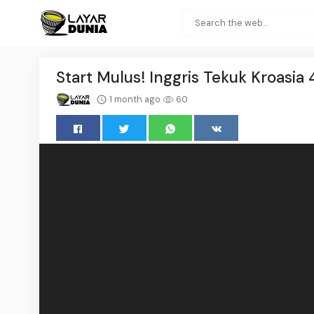
Start Mulus! Inggris Tekuk Kroasia
1 month ago
60