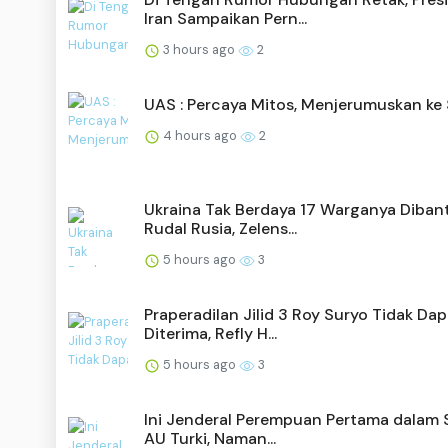
Iran Sampaikan Pern...
3 hours ago
2
UAS : Percaya Mitos, Menjerumuskan ke 
4 hours ago
2
Ukraina Tak Berdaya 17 Warganya Dibant
Rudal Rusia, Zelens...
5 hours ago
3
Praperadilan Jilid 3 Roy Suryo Tidak Dap
Diterima, Refly H...
5 hours ago
3
Ini Jenderal Perempuan Pertama dalam 
AU Turki, Naman...