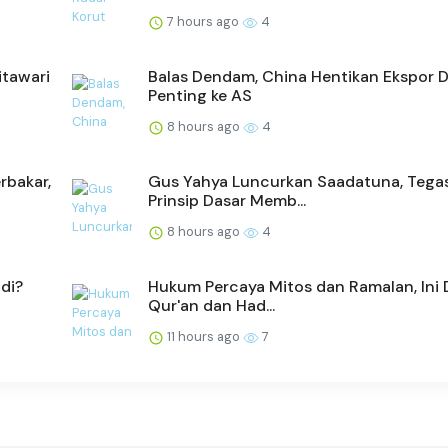
7 hours ago
4
itawari
Balas Dendam, China Hentikan Ekspor 
Penting ke AS
8 hours ago
4
rbakar,
Gus Yahya Luncurkan Saadatuna, Tega
Prinsip Dasar Memb...
8 hours ago
4
di?
Hukum Percaya Mitos dan Ramalan, Ini D
Qur'an dan Had...
11 hours ago
7