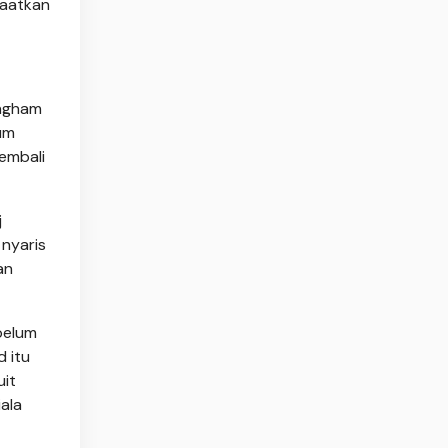
aatkan
ingham
um
embali
j
 nyaris
an
belum
 itu
uit
ala