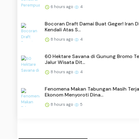
6 hours ago
4
Bocoran Draft Damai Buat Geger! Iran D
Kendali Atas S...
8 hours ago
4
60 Hektare Savana di Gunung Bromo Te
Jalur Wisata Dit...
8 hours ago
4
Fenomena Makan Tabungan Masih Terja
Ekonom Menyoroti Dina...
8 hours ago
5