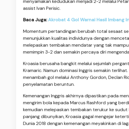
menyamakan kedudukan menjadi 2-2 melalui Pet
assist Ivan Perisic.
Baca Juga:
Akrobat 4 Gol Warnai Hasil Imbang In
Momentum pertandingan berubah total sesaat setel
menunjukkan kualitas individunya dengan mencetak
melepaskan tembakan mendatar yang tak mampu dih
memimpin 3-2 dan semakin percaya diri mengendali
Kroasia berusaha bangkit melalui sejumlah perga
Kramaric. Namun dominasi Inggris semakin terliha
menambah gol melalui Anthony Gordon, Declan Ric
penyelamatan beruntun.
Kemenangan Inggris akhirnya dipastikan pada menit
mengirim bola kepada Marcus Rashford yang berdir
kemudian melepaskan tembakan terukur ke sudut 
panjang dibunyikan, Kroasia gagal mengejar ketert
Dunia 2018 dengan kemenangan meyakinkan di la