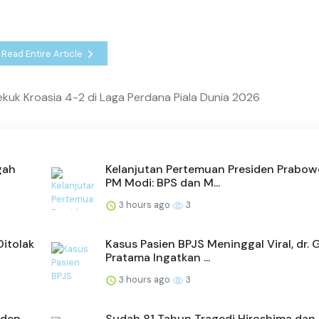
Read Entire Article
Tekuk Kroasia 4-2 di Laga Perdana Piala Dunia 2026
gah
Kelanjutan Pertemuan Presiden Prabow
PM Modi: BPS dan M...
3 hours ago
3
Ditolak
Kasus Pasien BPJS Meninggal Viral, dr. 
Pratama Ingatkan ...
3 hours ago
3
iden
Sudah 81 Tahun Tragedi Hiroshima dan