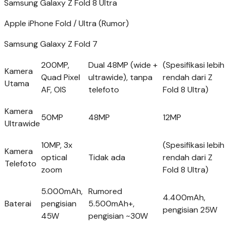
Samsung Galaxy Z Fold 8 Ultra
Apple iPhone Fold / Ultra (Rumor)
Samsung Galaxy Z Fold 7
200MP,
Dual 48MP (wide +
(Spesifikasi lebih
Kamera
Quad Pixel
ultrawide), tanpa
rendah dari Z
Utama
AF, OIS
telefoto
Fold 8 Ultra)
Kamera
50MP
48MP
12MP
Ultrawide
10MP, 3x
(Spesifikasi lebih
Kamera
optical
Tidak ada
rendah dari Z
Telefoto
zoom
Fold 8 Ultra)
5.000mAh,
Rumored
4.400mAh,
Baterai
pengisian
5.500mAh+,
pengisian 25W
45W
pengisian ~30W