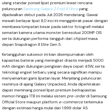
ulang standar ponsel lipat premium lewat rencana
peluncuran
Samsung Galaxy Z Fold 8 Ultra
yang
dijadwalkan debut pada Juli 2026 mendatang. Gawai
mewah berlayar lipat 8,0 inci ini menggebrak pasar dengan
membawa lompatan besar pada sektor fotografi melalui
sematan kamera utama monster beresolusi 200MP OIS
serta dukungan performa tangguh dari
chipset
masa
depan Snapdragon 8 Elite Gen 5.
Ketangguhan suksesor ini kian disempurnakan oleh
kapasitas baterai yang meningkat drastis menjadi 5000
mAh dengan dukungan pengisian daya cepat 45W, serta
teknologi engsel terbaru yang secara signifikan mampu
menyamarkan garis lipatan layar. Menjelang peluncuran
resminya di ajang Galaxy Unpacked, Anda diperkirakan
dapat meminang ponsel lipat premium berkapasitas
memori hingga 1TB ini melalui sistem
pre-order
di Samsung
Official Store maupun platform
e-commerce
terkemuka
dengan estimasi harga mulai dari 1.999 dolar AS.