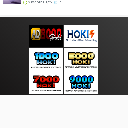
2 months ago
152