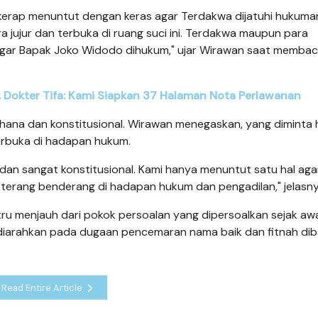
 kerap menuntut dengan keras agar Terdakwa dijatuhi hukuma
ara jujur dan terbuka di ruang suci ini. Terdakwa maupun para
agar Bapak Joko Widodo dihukum," ujar Wirawan saat memba
, Dokter Tifa: Kami Siapkan 37 Halaman Nota Perlawanan
rhana dan konstitusional. Wirawan menegaskan, yang diminta
erbuka di hadapan hukum.
 dan sangat konstitusional. Kami hanya menuntut satu hal aga
 terang benderang di hadapan hukum dan pengadilan," jelasny
ru menjauh dari pokok persoalan yang dipersoalkan sejak awa
 diarahkan pada dugaan pencemaran nama baik dan fitnah di
Read Entire Article