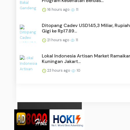
Program Kesehatan Berbas...
16 hours ago
11
Ditopang Cadev USD145,3 Miliar, Rupiah
Gigi ke Rp17.89...
21 hours ago
11
Lokal Indonesia Artisan Market Ramaik
Kuningan Jakart...
23 hours ago
10