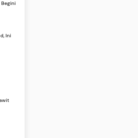
 Begini
, Ini
awit
l