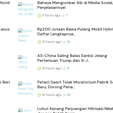
World
Bahaya Mengumbar Aib di Media Sosial,
Penjelasannya!
9 hours ago
7
Kasus
Rp200 Jutaan Bawa Pulang Mobil Hybrid
Daftar Lengkapnya...
15 hours ago
10
AS-China Saling Balas Sanksi Jelang
Pertemuan Trump dan Xi J...
16 hours ago
9
 Beri
Petani Sawit Tolak Moratorium Pabrik S
Baru, Dorong Pena...
16 hours ago
10
Luhut Kenang Perjuangan Hilirisasi Nike