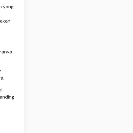
n yang
cakan
 hanya
r
a.
l.
banding