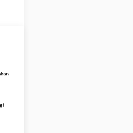
akan
gi