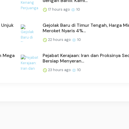
dengan Bahlil: Kami...
17 hours ago
10
 Unjuk
Gejolak Baru di Timur Tengah, Harga M
Meroket Nyaris 4%...
22 hours ago
10
an Mega
Pejabat Kerajaan: Iran dan Proksinya S
Bersiap Menyeran...
23 hours ago
10