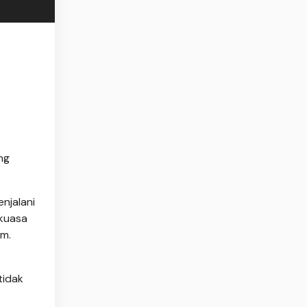
ng
njalani
 kuasa
um.
tidak