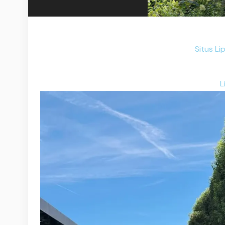
Situs Li
L