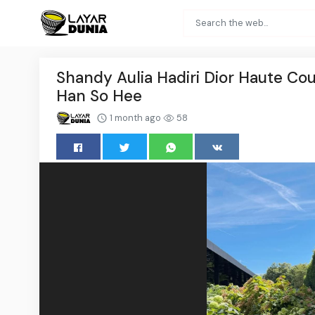
Shandy Aulia Hadiri Dior Haute Co
Han So Hee
1 month ago
58