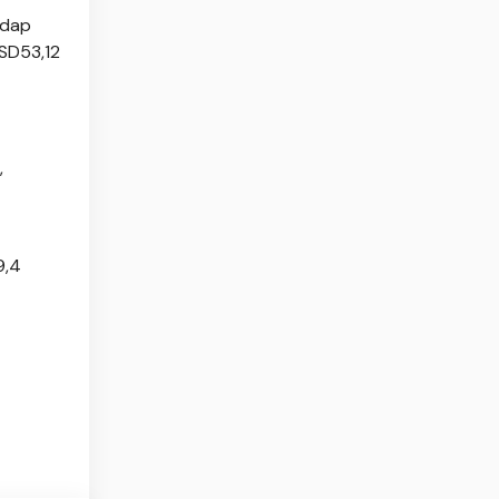
adap
USD53,12
,
9,4