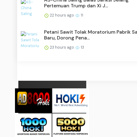
Pertemuan Trump dan Xi J...
22 hours ago
11
Petani Sawit Tolak Moratorium Pabrik S
Baru, Dorong Pena...
23 hours ago
13