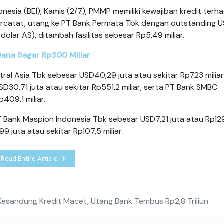
nesia (BEI), Kamis (2/7), PMMP memiliki kewajiban kredit terh
 Tercatat, utang ke PT Bank Permata Tbk dengan outstanding 
 dolar AS), ditambah fasilitas sebesar Rp5,49 miliar.
 Dana Segar Rp300 Miliar
ral Asia Tbk sebesar USD40,29 juta atau sekitar Rp723 miliar
0,71 juta atau sekitar Rp551,2 miliar, serta PT Bank SMBC
409,1 miliar.
PT Bank Maspion Indonesia Tbk sebesar USD7,21 juta atau Rp12
 juta atau sekitar Rp107,5 miliar.
Read Entire Article
Kesandung Kredit Macet, Utang Bank Tembus Rp2,8 Triliun