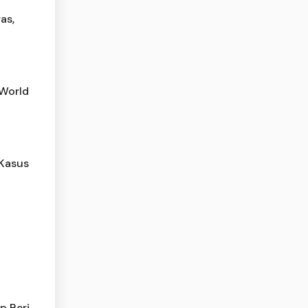
as,
 World
 Kasus
p Beri