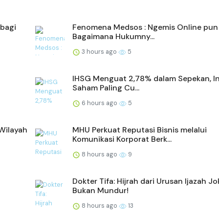
bagi
Fenomena Medsos : Ngemis Online pun
Bagaimana Hukumny...
3 hours ago
5
IHSG Menguat 2,78% dalam Sepekan, In
Saham Paling Cu...
6 hours ago
5
 Wilayah
MHU Perkuat Reputasi Bisnis melalui
Komunikasi Korporat Berk...
8 hours ago
9
Dokter Tifa: Hijrah dari Urusan Ijazah J
Bukan Mundur!
8 hours ago
13