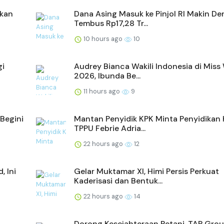
akan
Dana Asing Masuk ke Pinjol RI Makin Der
Tembus Rp17,28 Tr...
10 hours ago
10
gi
Audrey Bianca Wakili Indonesia di Miss
2026, Ibunda Be...
11 hours ago
9
Begini
Mantan Penyidik KPK Minta Penyidikan
TPPU Febrie Adria...
22 hours ago
12
 Ini
Gelar Muktamar XI, Himi Persis Perkuat
Kaderisasi dan Bentuk...
22 hours ago
14
Dorong Kesejahteraan Petani, TAP Grou