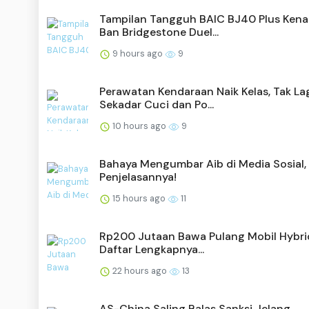
Tampilan Tangguh BAIC BJ40 Plus Ken
Ban Bridgestone Duel...
9 hours ago
9
Perawatan Kendaraan Naik Kelas, Tak La
Sekadar Cuci dan Po...
10 hours ago
9
Bahaya Mengumbar Aib di Media Sosial, 
Penjelasannya!
15 hours ago
11
Rp200 Jutaan Bawa Pulang Mobil Hybrid,
Daftar Lengkapnya...
22 hours ago
13
AS-China Saling Balas Sanksi Jelang