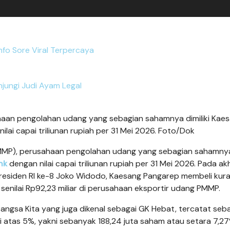
Info Sore Viral Terpercaya
njungi Judi Ayam Legal
haan pengolahan udang yang sebagian sahamnya dimiliki Kae
lai capai triliunan rupiah per 31 Mei 2026. Foto/Dok
MP), perusahaan pengolahan udang yang sebagian sahamnya 
nk
dengan nilai capai triliunan rupiah per 31 Mei 2026. Pada akh
Presiden RI ke-8 Joko Widodo, Kaesang Pangarep membeli kur
 senilai Rp92,23 miliar di perusahaan eksportir udang PMMP.
gsa Kita yang juga dikenal sebagai GK Hebat, tercatat seb
 atas 5%, yakni sebanyak 188,24 juta saham atau setara 7,27