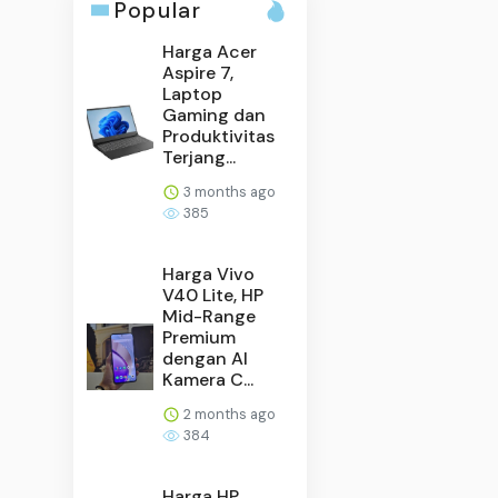
Popular
Harga Acer
Aspire 7,
Laptop
Gaming dan
Produktivitas
Terjang...
3 months ago
385
Harga Vivo
V40 Lite, HP
Mid-Range
Premium
dengan AI
Kamera C...
2 months ago
384
Harga HP