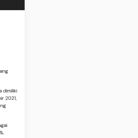
sang
dimiliki
ir 2021,
ang
agai
%.