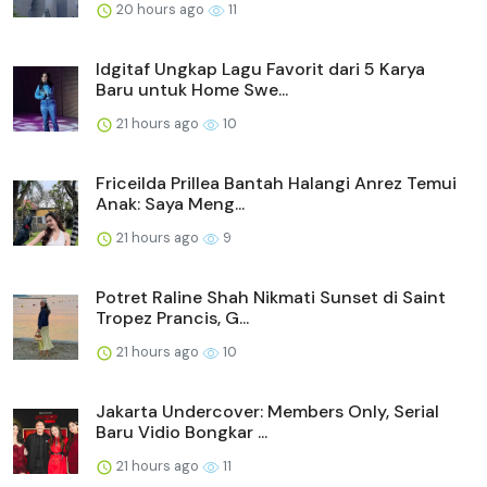
20 hours ago
11
Idgitaf Ungkap Lagu Favorit dari 5 Karya
Baru untuk Home Swe...
21 hours ago
10
Friceilda Prillea Bantah Halangi Anrez Temui
Anak: Saya Meng...
21 hours ago
9
Potret Raline Shah Nikmati Sunset di Saint
Tropez Prancis, G...
21 hours ago
10
Jakarta Undercover: Members Only, Serial
Baru Vidio Bongkar ...
21 hours ago
11