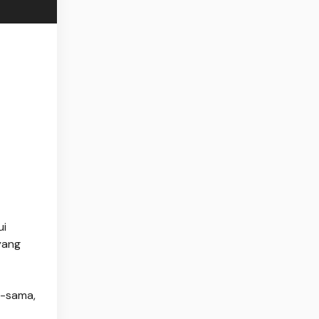
ui
yang
a-sama,