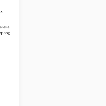
ma
ereka.
ampang