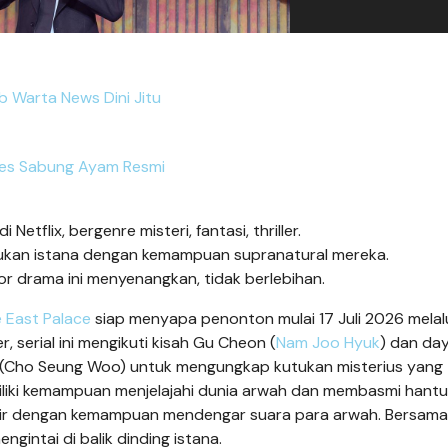
 Warta News Dini Jitu
es Sabung Ayam Resmi
Netflix, bergenre misteri, fantasi, thriller.
kan istana dengan kemampuan supranatural mereka.
ror drama ini menyenangkan, tidak berlebihan.
 East Palace
siap menyapa penonton mulai 17 Juli 2026 melal
er, serial ini mengikuti kisah Gu Cheon (
Nam Joo Hyuk
) dan da
 (Cho Seung Woo) untuk mengungkap kutukan misterius yang
iliki kemampuan menjelajahi dunia arwah dan membasmi hantu
ir dengan kemampuan mendengar suara para arwah. Bersam
intai di balik dinding istana.