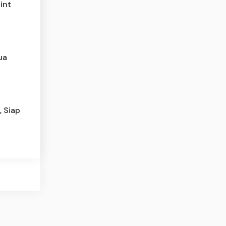
int
ua
, Siap