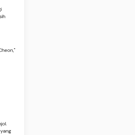
i
sih
Cheon,"
jol.
 yang