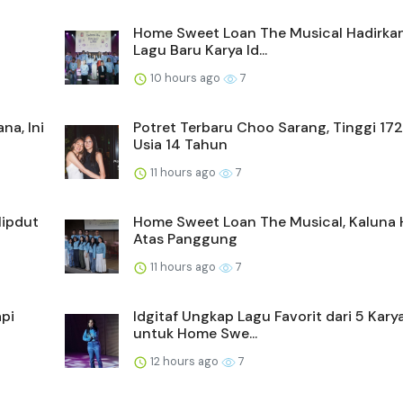
Home Sweet Loan The Musical Hadirka
Lagu Baru Karya Id...
10 hours ago
7
na, Ini
Potret Terbaru Choo Sarang, Tinggi 17
Usia 14 Tahun
11 hours ago
7
Hipdut
Home Sweet Loan The Musical, Kaluna H
Atas Panggung
11 hours ago
7
api
Idgitaf Ungkap Lagu Favorit dari 5 Kary
untuk Home Swe...
12 hours ago
7