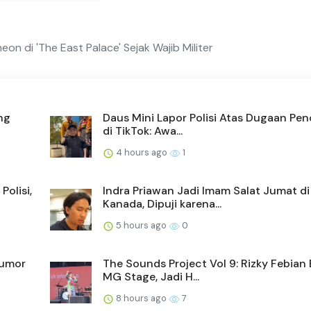
n di 'The East Palace' Sejak Wajib Militer
ng
Daus Mini Lapor Polisi Atas Dugaan Pe
di TikTok: Awa...
4 hours ago
1
Polisi,
Indra Priawan Jadi Imam Salat Jumat di
Kanada, Dipuji karena...
5 hours ago
0
Rumor
The Sounds Project Vol 9: Rizky Febian
MG Stage, Jadi H...
8 hours ago
7