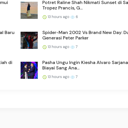
emui
Potret Raline Shah Nikmati Sunset di Sa
Tropez Prancis, G...
13 hours ago
6
al Baru
Spider-Man 2002 Vs Brand New Day: D
Generasi Peter Parker
13 hours ago
7
iah di
Pasha Ungu Ingin Kiesha Alvaro Sarjana
Biayai Sang Ana...
13 hours ago
7