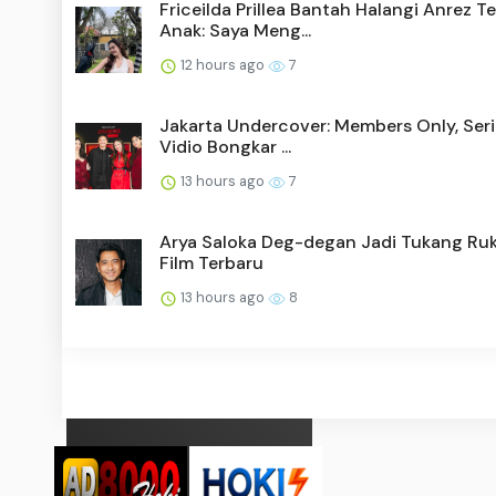
Friceilda Prillea Bantah Halangi Anrez T
Anak: Saya Meng...
12 hours ago
7
Jakarta Undercover: Members Only, Seri
Vidio Bongkar ...
13 hours ago
7
Arya Saloka Deg-degan Jadi Tukang Ruk
Film Terbaru
13 hours ago
8