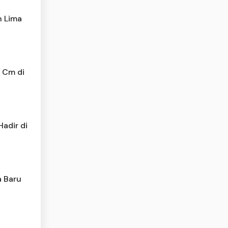
n Lima
2 Cm di
adir di
a Baru