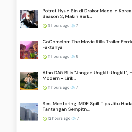
Potret Hyun Bin di Drakor Made in Korea
Season 2, Makin Berk...
9 hours ago
7
CoComelon: The Movie Rilis Trailer Perda
Faktanya
11 hours ago
8
Afan DA5 Rilis "Jangan Ungkit-Ungkit", 
Modern - Lirik...
11 hours ago
7
Sesi Mentoring IMDE Spill Tips Jitu Had
Tantangan Sempitn...
12 hours ago
7