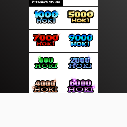
About Us
·
Contact Us
·
Terms & Conditions
·