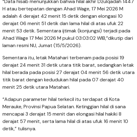
“Data hisab menunjukkan bahwa hilal akhir Dzulqadah 1447
H atau bertepatan dengan Ahad Wage, 17 Mei 2026 M
adalah 4 derajat 42 menit 15 detik dengan elongasi 10
derajat 06 menit 51 detik dan lama hilal di atas ufuk 22
menit 53 detik. Sementara ijtimak (konjungsi) terjadi pada
Ahad Wage 17 Mei 2026 M pukul 03:03:02 WIB,”dikutip dari
laman resmi NU, Jumat (15/5/2026).
Sementara itu, letak Matahari terbenam pada posisi 19
derajat 24 menit 31 detik utara titik barat, sedangkan letak
hilal berada pada posisi 27 derajat 04 menit 56 detik utara
titik barat dengan kedudukan hilal pada 07 derajat 40
menit 25 detik utara Matahari.
“Adapun parameter hilal terkecil itu terdapat di Kota
Merauke, Provinsi Papua Selatan. Ketinggian hilal di sana
mencapai 3 derajat 15 menit dan elongasi hilal hakiki 8
derajat 57 menit, serta lama hilal di atas ufuk 16 menit 10
detik,” tulisnya.