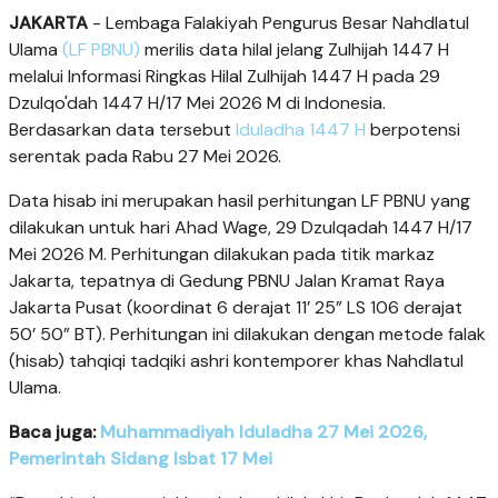
JAKARTA
- Lembaga Falakiyah Pengurus Besar Nahdlatul
Ulama
(LF PBNU)
merilis data hilal jelang Zulhijah 1447 H
melalui Informasi Ringkas Hilal Zulhijah 1447 H pada 29
Dzulqo'dah 1447 H/17 Mei 2026 M di Indonesia.
Berdasarkan data tersebut
Iduladha 1447 H
berpotensi
serentak pada Rabu 27 Mei 2026.
Data hisab ini merupakan hasil perhitungan LF PBNU yang
dilakukan untuk hari Ahad Wage, 29 Dzulqadah 1447 H/17
Mei 2026 M. Perhitungan dilakukan pada titik markaz
Jakarta, tepatnya di Gedung PBNU Jalan Kramat Raya
Jakarta Pusat (koordinat 6 derajat 11’ 25” LS 106 derajat
50’ 50” BT). Perhitungan ini dilakukan dengan metode falak
(hisab) tahqiqi tadqiki ashri kontemporer khas Nahdlatul
Ulama.
Baca juga:
Muhammadiyah Iduladha 27 Mei 2026,
Pemerintah Sidang Isbat 17 Mei