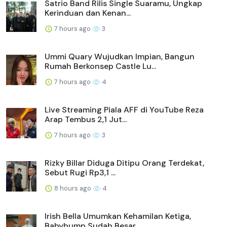
Satrio Band Rilis Single Suaramu, Ungkap
Kerinduan dan Kenan...
7 hours ago
3
Ummi Quary Wujudkan Impian, Bangun
Rumah Berkonsep Castle Lu...
7 hours ago
4
Live Streaming Piala AFF di YouTube Reza
Arap Tembus 2,1 Jut...
7 hours ago
3
Rizky Billar Diduga Ditipu Orang Terdekat,
Sebut Rugi Rp3,1 ...
8 hours ago
4
Irish Bella Umumkan Kehamilan Ketiga,
Babybump Sudah Besar