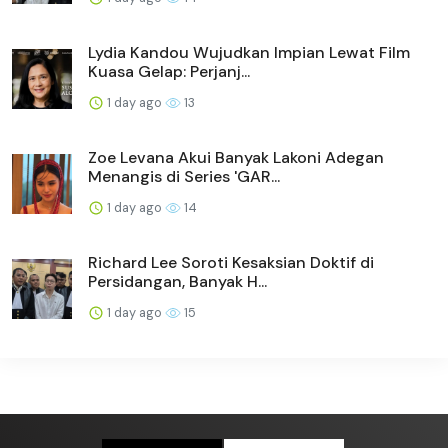
Lydia Kandou Wujudkan Impian Lewat Film
Kuasa Gelap: Perjanj...
1 day ago
13
Zoe Levana Akui Banyak Lakoni Adegan
Menangis di Series 'GAR...
1 day ago
14
Richard Lee Soroti Kesaksian Doktif di
Persidangan, Banyak H...
1 day ago
15