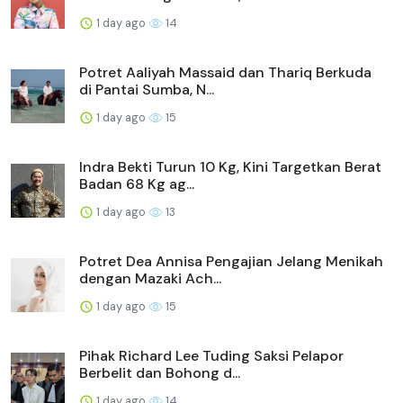
1 day ago
14
Potret Aaliyah Massaid dan Thariq Berkuda
di Pantai Sumba, N...
1 day ago
15
Indra Bekti Turun 10 Kg, Kini Targetkan Berat
Badan 68 Kg ag...
1 day ago
13
Potret Dea Annisa Pengajian Jelang Menikah
dengan Mazaki Ach...
1 day ago
15
Pihak Richard Lee Tuding Saksi Pelapor
Berbelit dan Bohong d...
1 day ago
14