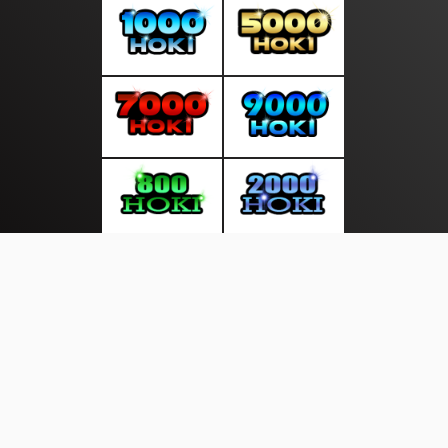
About Us
·
Contact Us
·
Terms & Conditions
·
© layardunia.com 2026. All rights are reserved