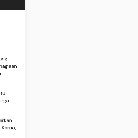
yang
ahagiaan
h
itu
arga.
hirkan
g Karno,