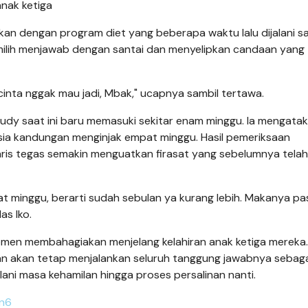
nak ketiga
tkan dengan program diet yang beberapa waktu lalu dijalani s
milih menjawab dengan santai dan menyelipkan candaan yang
 cinta nggak mau jadi, Mbak," ucapnya sambil tertawa.
udy saat ini baru memasuki sekitar enam minggu. Ia mengata
 usia kandungan menginjak empat minggu. Hasil pemeriksaan
is tegas semakin menguatkan firasat yang sebelumnya telah
t minggu, berarti sudah sebulan ya kurang lebih. Makanya pa
as Iko.
omen membahagiakan menjelang kelahiran anak ketiga mereka.
an akan tetap menjalankan seluruh tanggung jawabnya sebag
ani masa kehamilan hingga proses persalinan nanti.
an6