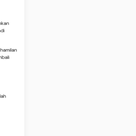
nkan
di
ehamilan
mbali
lah