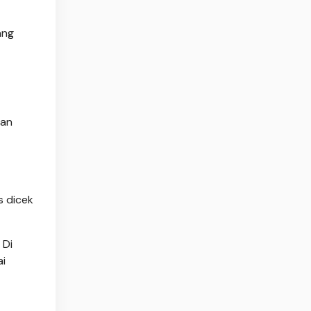
ang
kan
s dicek
 Di
ai