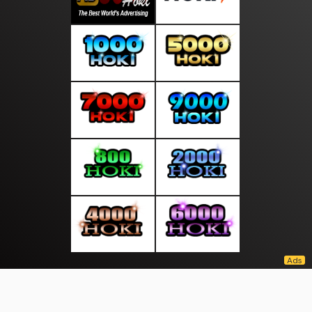
About Us
·
Contact Us
·
Terms & Conditions
·